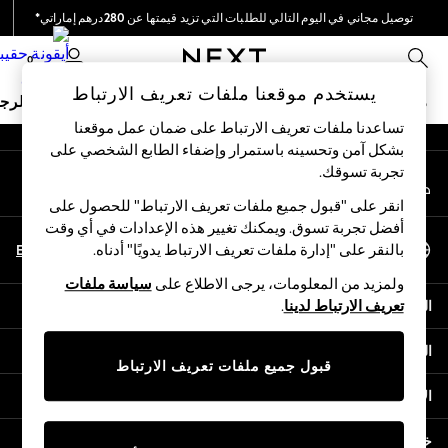
توصيل مجاني في اليوم التالي للطلبات التي تزيد قيمتها عن 280درهم إماراتي*
An error occurred on client
نحن نقوم بدفع جميع الرسوم
0
شبكاتنا الاجتماعية
يستخدم موقعنا ملفات تعريف الارتباط
ملابس مدرسية
البنات
الأولاد
البيبي
النساء
الرج
تساعدنا ملفات تعريف الارتباط على ضمان عمل موقعنا
بشكل آمن وتحسينه باستمرار وإضفاء الطابع الشخصي على
HOLIDAY SHOP
تجربة تسوقك.‏
حسابي
Holiday Shop
قم بتسجيل الدخول إلى حسابك
Modest Holiday Outfits
انقر على "قبول جميع ملفات تعريف الارتباط" للحصول على
Sunset Styles
أفضل تجربة تسوق. ويمكنك تغيير هذه الإعدادات في أي وقت
اختر اللغة
Summer Nightwear
En
Ar
بالنقر على "إدارة ملفات تعريف الارتباط يدويًا" أدناه.
العربية
Occasionwear
ولمزيد من المعلومات، يرجى الاطلاع على
سياسة ملفات
Girls
المساعدة
تعريف الارتباط لدينا
.
Girls' Holiday Shop
Girls' Travel Styles
الخصوصية والحقوق القانونية
Sunset Styles
قبول جميع ملفات تعريف الارتباط
Dresses
الأقسام
Occasionwear
Sets & Outfits
خدمات أخرى