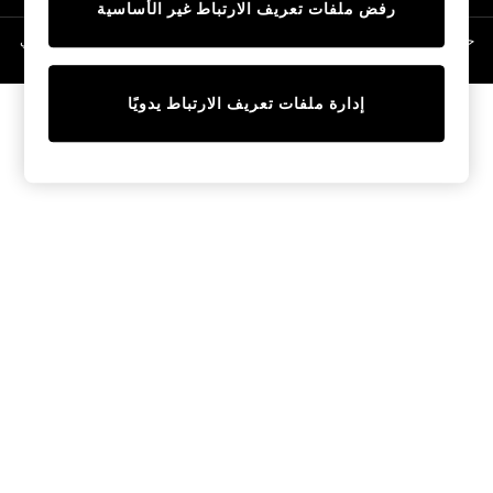
رفض ملفات تعريف الارتباط غير الأساسية
Linen Collection
Swimwear & Beachwear
حقوق الطبع والنشر محفوظة © لصالح 2026 Next General Trading LLC. مسجلة في
دبي. رقم الشركة 1202472
Tops & T-Shirts
Sandals & Sliders
إدارة ملفات تعريف الارتباط يدويًا
Jumpsuits & Playsuits
Shorts & Skirts
Sun Safe
Sun Hats & Caps
Sunglasses
Women's Holiday Shop
Women's Travel Styles
Dresses
Occasionwear
Linen Collection
Tops & T-Shirts
Cover Ups & Kaftans
Sandals
Swimwear
Jumpsuits & Playsuits