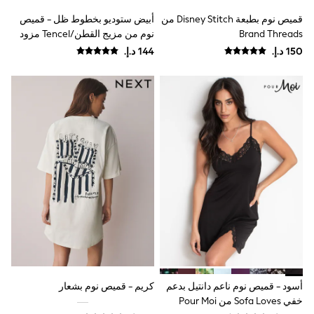
Mens' Holiday Shop
Occasionwear
قميص نوم بطبعة Disney Stitch من
أبيض ستوديو بخطوط ظل - قميص
Shirts
Brand Threads
نوم من مزيج القطن/Tencel مزود
Linen Collection
بأزرار كاملة
Polo Shirts
Tops & T-Shirts
Trousers & Chinos
Jeans
Sandals
Shorts
Swimwear
Hats & Caps
Vests
Sunglasses
Beach Towels
Bags
Travel Bags
Luggage
Angel & Rocket
B by Ted Baker
Baker by Ted Baker
Boden
أسود - قميص نوم ناعم دانتيل بدعم
كريم - قميص نوم بشعار
Lipsy
خفي Sofa Loves من Pour Moi
Love & Roses