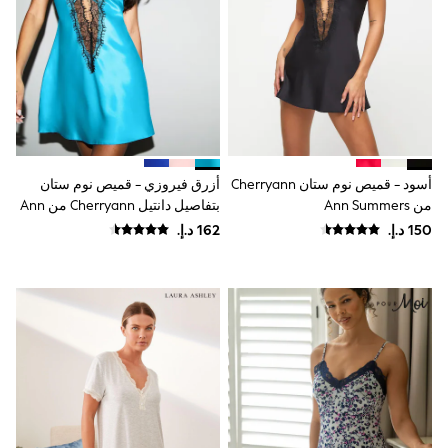
Smiggle
Vans
Vanilla Underground
Eastpak
Bags & Backpacks
Caps
Belts
Jumpers
Polo Shirts
أسود - قميص نوم ستان Cherryann
أزرق فيروزي - قميص نوم ستان
All Girls Sports & Swimwear
T-Shirts
من Ann Summers
بتفاصيل دانتيل Cherryann من Ann
Bags & Backpacks
Summers
Lunchboxes
Caps
Bags
Blouses
Shirts
Polo Shirts
GIRLS
E-Gift Card
New In
New In from Next
All Girl's New In