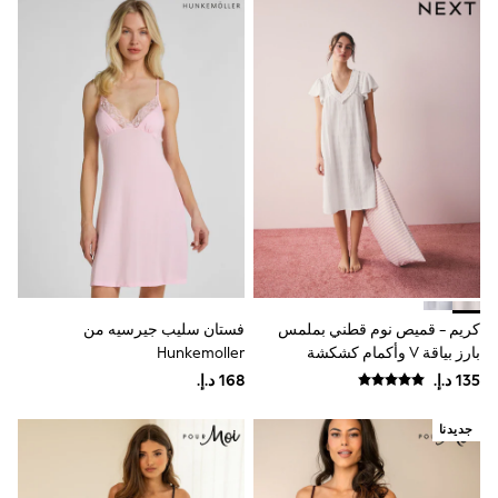
Shoes
Dresses
Trousers
Skirts
Shirts
Polo Shirts
Sweatshirts
Cardigans
Coats & Jackets
Underwear
Socks & Tights
Multipacks
All Girls Sports & Swimwear
Trainers & Pumps
Swimwear
كريم - قميص نوم قطني بملمس
فستان سليب جيرسيه من
Tops
بارز بياقة V وأكمام كشكشة
Hunkemoller
Leggings
Shorts
Joggers
adidas
جديدنا
Nike
Shop All
Shoes