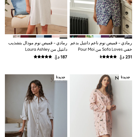
0-2 years
3-5 years
6-8 years
9-11 years
12-14 years
15+ years
All Clothing
Coats & Jackets
رمادي - قميص نوم ناعم دانتيل بدعم
رمادي - قميص نوم مودال بتشذيب
Dresses
خفي Sofa Loves من Pour Moi
دانتيل من Laura Ashley
Holiday Shop
Jeans
Jumpsuits & Playsuits
Kid's Top Picks
Top & Bottom Sets
جديدنا
جديدنا
Summer Dresses
Polka Dots
THE SET
Knitwear
Loungewear
Nightwear & Pyjamas
Occasionwear
Pants & Leggings
Schoolwear
Sets & Outfits