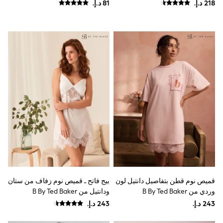
Mint Velvet
Monsoon
River Island
SCHOOWEAR
All Boys Schoolwear
Shoes
Trousers
Shorts
Shirts
Polo Shirts
Sweatshirts & Jumpers
Coats & Jackets
Underwear
Socks
Multipacks
All Boys Sport & Swimwear
Trainers & Pumps
Swimwear
Tops
قميص نوم قطن بتفاصيل دانتيل لون
بيج فاتح ـ قميص نوم زفاف من ستان
Shorts
وردي من B By Ted Baker
ودانتيل من B By Ted Baker
Joggers
adidas
Nike
All Girls Schoolwear