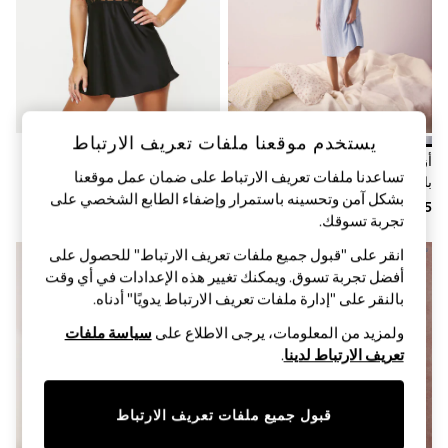
Sandals & Sliders
Jumpsuits & Playsuits
Shorts & Skirts
Sun Safe
Sun Hats & Caps
Sunglasses
Women's Holiday Shop
Women's Travel Styles
يستخدم موقعنا ملفات تعريف الارتباط
Dresses
أزرق - قميص نوم قطني بملمس
قميص نوم من الستان والدانتيل Ce
Occasionwear
تساعدنا ملفات تعريف الارتباط على ضمان عمل موقعنا
بارز بياقة V وأكمام كشكشة
Soir من Ann Summers
Linen Collection
بشكل آمن وتحسينه باستمرار وإضفاء الطابع الشخصي على
Tops & T-Shirts
تجربة تسوقك.‏
Cover Ups & Kaftans
Sandals
انقر على "قبول جميع ملفات تعريف الارتباط" للحصول على
Swimwear
أفضل تجربة تسوق. ويمكنك تغيير هذه الإعدادات في أي وقت
Jumpsuits & Playsuits
بالنقر على "إدارة ملفات تعريف الارتباط يدويًا" أدناه.
Beachwear
Skirts
ولمزيد من المعلومات، يرجى الاطلاع على
سياسة ملفات
Trousers
تعريف الارتباط لدينا
.
Sunglasses
Sun Hats & Caps
Resort Styles
قبول جميع ملفات تعريف الارتباط
Boys' Holiday Shop
Boys' Travel Styles