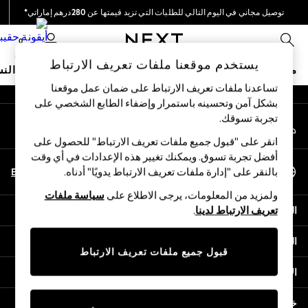
توصيل مجاني في اليوم التالي للطلبات التي تزيد قيمتها عن 280درهم إماراتي*
An error occurred on client
نحن نقوم بدفع جميع الرسوم
0
شبكاتنا الاجتماعية
يستخدم موقعنا ملفات تعريف الارتباط
متجر العطلات
ملابس مدرسية
البنات
الأولاد
البيبي
النس
تساعدنا ملفات تعريف الارتباط على ضمان عمل موقعنا
بشكل آمن وتحسينه باستمرار وإضفاء الطابع الشخصي على
HOLIDAY SHOP
تجربة تسوقك.‏
حسابي
Holiday Shop
قم بتسجيل الدخول إلى حسابك
Modest Holiday Outfits
انقر على "قبول جميع ملفات تعريف الارتباط" للحصول على
Sunset Styles
أفضل تجربة تسوق. ويمكنك تغيير هذه الإعدادات في أي وقت
اختر اللغة
Summer Nightwear
En
Ar
بالنقر على "إدارة ملفات تعريف الارتباط يدويًا" أدناه.
العربية
Occasionwear
ولمزيد من المعلومات، يرجى الاطلاع على
سياسة ملفات
Girls
المساعدة
تعريف الارتباط لدينا
.
Girls' Holiday Shop
Girls' Travel Styles
الخصوصية والحقوق القانونية
Sunset Styles
قبول جميع ملفات تعريف الارتباط
Dresses
الأقسام
Occasionwear
Sets & Outfits
خدمات أخرى