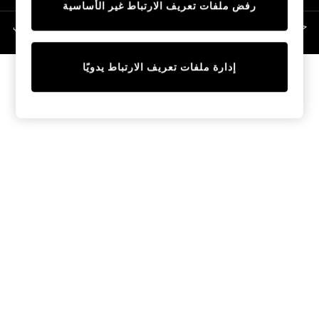
رفض ملفات تعريف الارتباط غير الأساسية
Linen Collection
Swimwear & Beachwear
حقوق الطبع والنشر محفوظة © لصالح 2026 Next General Trading LLC. مسجلة في
دبي. رقم الشركة 1202472
Tops & T-Shirts
Sandals & Sliders
إدارة ملفات تعريف الارتباط يدويًا
Jumpsuits & Playsuits
Shorts & Skirts
Sun Safe
Sun Hats & Caps
Sunglasses
Women's Holiday Shop
Women's Travel Styles
Dresses
Occasionwear
Linen Collection
Tops & T-Shirts
Cover Ups & Kaftans
Sandals
Swimwear
Jumpsuits & Playsuits