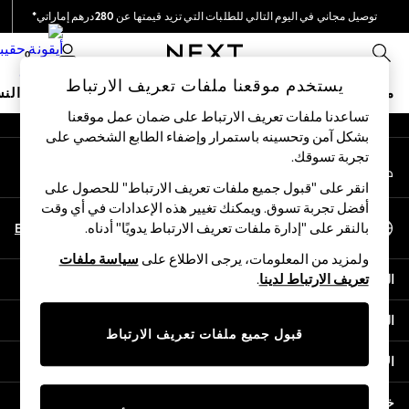
توصيل مجاني في اليوم التالي للطلبات التي تزيد قيمتها عن 280درهم إماراتي*
An error occurred on client
نحن نقوم بدفع جميع الرسوم
0
شبكاتنا الاجتماعية
يستخدم موقعنا ملفات تعريف الارتباط
متجر العطلات
ملابس مدرسية
البنات
الأولاد
البيبي
النس
تساعدنا ملفات تعريف الارتباط على ضمان عمل موقعنا
بشكل آمن وتحسينه باستمرار وإضفاء الطابع الشخصي على
HOLIDAY SHOP
تجربة تسوقك.‏
حسابي
Holiday Shop
قم بتسجيل الدخول إلى حسابك
Modest Holiday Outfits
انقر على "قبول جميع ملفات تعريف الارتباط" للحصول على
Sunset Styles
أفضل تجربة تسوق. ويمكنك تغيير هذه الإعدادات في أي وقت
اختر اللغة
Summer Nightwear
En
Ar
بالنقر على "إدارة ملفات تعريف الارتباط يدويًا" أدناه.
العربية
Occasionwear
ولمزيد من المعلومات، يرجى الاطلاع على
سياسة ملفات
Girls
المساعدة
تعريف الارتباط لدينا
.
Girls' Holiday Shop
Girls' Travel Styles
الخصوصية والحقوق القانونية
Sunset Styles
قبول جميع ملفات تعريف الارتباط
Dresses
الأقسام
Occasionwear
Sets & Outfits
خدمات أخرى