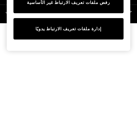
رفض ملفات تعريف الارتباط غير الأساسية
Linen Collection
Swimwear & Beachwear
حقوق الطبع والنشر محفوظة © لصالح 2026 Next General Trading LLC. مسجلة في
دبي. رقم الشركة 1202472
Tops & T-Shirts
Sandals & Sliders
إدارة ملفات تعريف الارتباط يدويًا
Jumpsuits & Playsuits
Shorts & Skirts
Sun Safe
Sun Hats & Caps
Sunglasses
Women's Holiday Shop
Women's Travel Styles
Dresses
Occasionwear
Linen Collection
Tops & T-Shirts
Cover Ups & Kaftans
Sandals
Swimwear
Jumpsuits & Playsuits