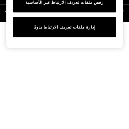
رفض ملفات تعريف الارتباط غير الأساسية
Linen Collection
Swimwear & Beachwear
حقوق الطبع والنشر محفوظة © لصالح 2026 Next General Trading LLC. مسجلة في
دبي. رقم الشركة 1202472
Tops & T-Shirts
Sandals & Sliders
إدارة ملفات تعريف الارتباط يدويًا
Jumpsuits & Playsuits
Shorts & Skirts
Sun Safe
Sun Hats & Caps
Sunglasses
Women's Holiday Shop
Women's Travel Styles
Dresses
Occasionwear
Linen Collection
Tops & T-Shirts
Cover Ups & Kaftans
Sandals
Swimwear
Jumpsuits & Playsuits