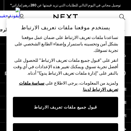
توصيل مجاني في اليوم التالي للطلبات التي تزيد قيمتها عن 280درهم إماراتي*
An error occurred on client
نحن نقوم بدفع جميع الرسوم
0
شبكاتنا الاجتماعية
يستخدم موقعنا ملفات تعريف الارتباط
ملابس مدرسية
البنات
الأولاد
البيبي
النساء
الرج
تساعدنا ملفات تعريف الارتباط على ضمان عمل موقعنا
بشكل آمن وتحسينه باستمرار وإضفاء الطابع الشخصي على
HOLIDAY SHOP
تجربة تسوقك.‏
حسابي
Holiday Shop
قم بتسجيل الدخول إلى حسابك
Modest Holiday Outfits
انقر على "قبول جميع ملفات تعريف الارتباط" للحصول على
Sunset Styles
أفضل تجربة تسوق. ويمكنك تغيير هذه الإعدادات في أي وقت
اختر اللغة
Summer Nightwear
En
Ar
بالنقر على "إدارة ملفات تعريف الارتباط يدويًا" أدناه.
العربية
Occasionwear
ولمزيد من المعلومات، يرجى الاطلاع على
سياسة ملفات
Girls
المساعدة
تعريف الارتباط لدينا
.
Girls' Holiday Shop
Girls' Travel Styles
الخصوصية والحقوق القانونية
Sunset Styles
قبول جميع ملفات تعريف الارتباط
Dresses
الأقسام
Occasionwear
Sets & Outfits
خدمات أخرى