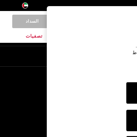
السداد
0
المنتجات المنزلية
الماركات
تصفيات
اط
En
Ar
خدمات أخرى
الإعلام والصحافة
الشركة
وظائف NEXT
برنامج الشركاء الخاص بنا