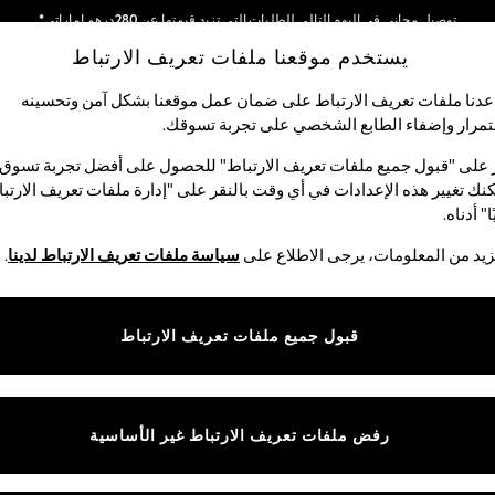
توصيل مجاني في اليوم التالي للطلبات التي تزيد قيمتها عن 280درهم إماراتي*
يستخدم موقعنا ملفات تعريف الارتباط
نحن نقوم بدفع جميع الرسوم
شبكاتنا الاجتماعية
دنا ملفات تعريف الارتباط على ضمان عمل موقعنا بشكل آمن وتحسينه
مرار وإضفاء الطابع الشخصي على تجربة تسوقك.‏
لبيبي
النساء
الرجال
متجر العطلات
 على "قبول جميع ملفات تعريف الارتباط" للحصول على أفضل تجربة تسوق.
نك تغيير هذه الإعدادات في أي وقت بالنقر على "إدارة ملفات تعريف الارتب
اختر اللغة
ا" أدناه.
العربية
يد من المعلومات، يرجى الاطلاع على
سياسة ملفات تعريف الارتباط لدينا
.
قوق القانونية
الأقسام
ية وملفات تعريف الارتباط
نسائي
قبول جميع ملفات تعريف الارتباط
كام
رجالي
عريف الارتباط بشكل فردي
الأولاد
البنات
رفض ملفات تعريف الارتباط غير الأساسية
المنتجات المنزلية
البيبي