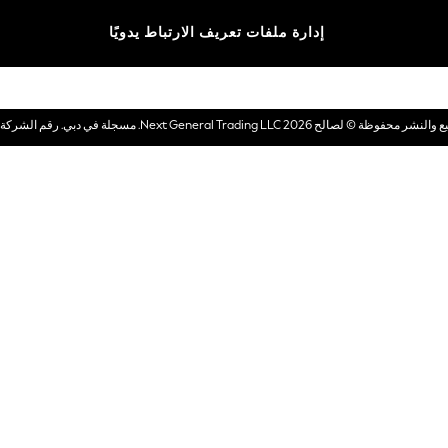
الماركات
إدارة ملفات تعريف الارتباط يدويًا
بطاقات هدايا إلكترونية
© لصالح 2026 Next General Trading LLC. مسجلة في دبي. رقم الشركة 1202472