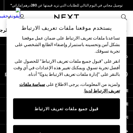
توصيل مجاني في اليوم التالي للطلبات التي تزيد قيمتها عن 280درهم إماراتي*
An error occurred on client
نحن نقوم بدفع جميع الرسوم
0
شبكاتنا الاجتماعية
يستخدم موقعنا ملفات تعريف الارتباط
ملابس مدرسية
البنات
الأولاد
البيبي
النساء
الرج
تساعدنا ملفات تعريف الارتباط على ضمان عمل موقعنا
بشكل آمن وتحسينه باستمرار وإضفاء الطابع الشخصي على
HOLIDAY SHOP
تجربة تسوقك.‏
حسابي
Holiday Shop
قم بتسجيل الدخول إلى حسابك
Modest Holiday Outfits
انقر على "قبول جميع ملفات تعريف الارتباط" للحصول على
Sunset Styles
أفضل تجربة تسوق. ويمكنك تغيير هذه الإعدادات في أي وقت
اختر اللغة
Summer Nightwear
En
Ar
بالنقر على "إدارة ملفات تعريف الارتباط يدويًا" أدناه.
العربية
Occasionwear
ولمزيد من المعلومات، يرجى الاطلاع على
سياسة ملفات
Girls
المساعدة
تعريف الارتباط لدينا
.
Girls' Holiday Shop
Girls' Travel Styles
الخصوصية والحقوق القانونية
Sunset Styles
قبول جميع ملفات تعريف الارتباط
Dresses
الأقسام
Occasionwear
Sets & Outfits
خدمات أخرى