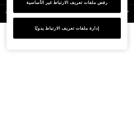
رفض ملفات تعريف الارتباط غير الأساسية
Linen Collection
Swimwear & Beachwear
حقوق الطبع والنشر محفوظة © لصالح 2026 Next General Trading LLC. مسجلة في
دبي. رقم الشركة 1202472
Tops & T-Shirts
Sandals & Sliders
إدارة ملفات تعريف الارتباط يدويًا
Jumpsuits & Playsuits
Shorts & Skirts
Sun Safe
Sun Hats & Caps
Sunglasses
Women's Holiday Shop
Women's Travel Styles
Dresses
Occasionwear
Linen Collection
Tops & T-Shirts
Cover Ups & Kaftans
Sandals
Swimwear
Jumpsuits & Playsuits