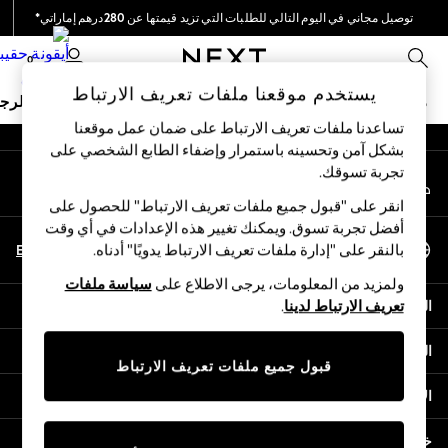
توصيل مجاني في اليوم التالي للطلبات التي تزيد قيمتها عن 280درهم إماراتي*
An error occurred on client
نحن نقوم بدفع جميع الرسوم
0
شبكاتنا الاجتماعية
يستخدم موقعنا ملفات تعريف الارتباط
ملابس مدرسية
البنات
الأولاد
البيبي
النساء
الرج
تساعدنا ملفات تعريف الارتباط على ضمان عمل موقعنا
بشكل آمن وتحسينه باستمرار وإضفاء الطابع الشخصي على
HOLIDAY SHOP
تجربة تسوقك.‏
حسابي
Holiday Shop
قم بتسجيل الدخول إلى حسابك
Modest Holiday Outfits
انقر على "قبول جميع ملفات تعريف الارتباط" للحصول على
Sunset Styles
أفضل تجربة تسوق. ويمكنك تغيير هذه الإعدادات في أي وقت
اختر اللغة
Summer Nightwear
En
Ar
بالنقر على "إدارة ملفات تعريف الارتباط يدويًا" أدناه.
العربية
Occasionwear
ولمزيد من المعلومات، يرجى الاطلاع على
سياسة ملفات
Girls
المساعدة
تعريف الارتباط لدينا
.
Girls' Holiday Shop
Girls' Travel Styles
الخصوصية والحقوق القانونية
Sunset Styles
قبول جميع ملفات تعريف الارتباط
Dresses
الأقسام
Occasionwear
Sets & Outfits
خدمات أخرى