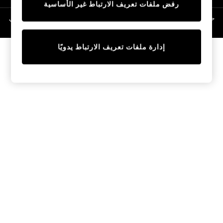
رفض ملفات تعريف الارتباط غير الأساسية
Linen Collection
Swimwear & Beachwear
حقوق الطبع والنشر محفوظة © لصالح 2026 Next General Trading LLC. مسجلة في
دبي. رقم الشركة 1202472
Tops & T-Shirts
Sandals & Sliders
إدارة ملفات تعريف الارتباط يدويًا
Jumpsuits & Playsuits
Shorts & Skirts
Sun Safe
Sun Hats & Caps
Sunglasses
Women's Holiday Shop
Women's Travel Styles
Dresses
Occasionwear
Linen Collection
Tops & T-Shirts
Cover Ups & Kaftans
Sandals
Swimwear
Jumpsuits & Playsuits