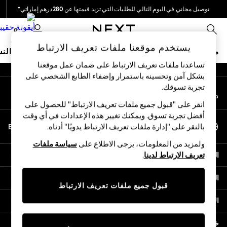
توصيل مجاني في اليوم التالي للطلبات التي تزيد قيمتها عن 280درهم إماراتي*
An error occurred on client
نحن نقوم بدفع جميع الرسوم
0
شبكاتنا الاجتماعية
يستخدم موقعنا ملفات تعريف الارتباط
متجر العطلات
ملابس مدرسية
البنات
الأولاد
البيبي
النس
تساعدنا ملفات تعريف الارتباط على ضمان عمل موقعنا
بشكل آمن وتحسينه باستمرار وإضفاء الطابع الشخصي على
HOLIDAY SHOP
تجربة تسوقك.‏
حسابي
Holiday Shop
قم بتسجيل الدخول إلى حسابك
Modest Holiday Outfits
انقر على "قبول جميع ملفات تعريف الارتباط" للحصول على
Sunset Styles
أفضل تجربة تسوق. ويمكنك تغيير هذه الإعدادات في أي وقت
اختر اللغة
Summer Nightwear
En
Ar
بالنقر على "إدارة ملفات تعريف الارتباط يدويًا" أدناه.
العربية
Occasionwear
ولمزيد من المعلومات، يرجى الاطلاع على
سياسة ملفات
Girls
المساعدة
تعريف الارتباط لدينا
.
Girls' Holiday Shop
Girls' Travel Styles
الخصوصية والحقوق القانونية
Sunset Styles
قبول جميع ملفات تعريف الارتباط
Dresses
الأقسام
Occasionwear
Sets & Outfits
خدمات أخرى