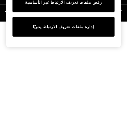
رفض ملفات تعريف الارتباط غير الأساسية
Linen Collection
Swimwear & Beachwear
حقوق الطبع والنشر محفوظة © لصالح 2026 Next General Trading LLC. مسجلة في
دبي. رقم الشركة 1202472
Tops & T-Shirts
Sandals & Sliders
إدارة ملفات تعريف الارتباط يدويًا
Jumpsuits & Playsuits
Shorts & Skirts
Sun Safe
Sun Hats & Caps
Sunglasses
Women's Holiday Shop
Women's Travel Styles
Dresses
Occasionwear
Linen Collection
Tops & T-Shirts
Cover Ups & Kaftans
Sandals
Swimwear
Jumpsuits & Playsuits