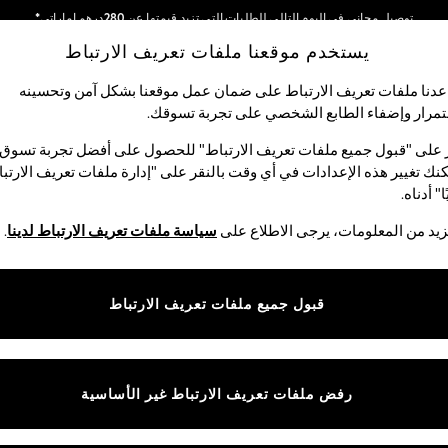
توصيل مجاني في اليوم التالي للطلبات التي تزيد قيمتها عن 280درهم إماراتي*
يستخدم موقعنا ملفات تعريف الارتباط
نحن نقوم بدفع جميع الرسوم
شبكاتنا الاجتماعية
دنا ملفات تعريف الارتباط على ضمان عمل موقعنا بشكل آمن وتحسينه
مرار وإضفاء الطابع الشخصي على تجربة تسوقك.‏
الأولاد
البيبي
النساء
الرجال
 على "قبول جميع ملفات تعريف الارتباط" للحصول على أفضل تجربة تسوق.
نك تغيير هذه الإعدادات في أي وقت بالنقر على "إدارة ملفات تعريف الارتب
اختر اللغة
ا" أدناه.
العربية
يد من المعلومات، يرجى الاطلاع على
سياسة ملفات تعريف الارتباط لدينا
.
قوق القانونية
الأقسام
ية وملفات تعريف الارتباط
نسائي
قبول جميع ملفات تعريف الارتباط
كام
رجالي
عريف الارتباط بشكل فردي
الأولاد
البنات
رفض ملفات تعريف الارتباط غير الأساسية
المنتجات المنزلية
البيبي