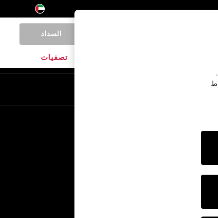
السداد
0
المنتجات المنزلية
الماركات
تصفيات
اط
En
Ar
خدمات أخرى
الإعلام والصحافة
الشركة
وظائف NEXT
برنامج الشركاء الخاص بنا