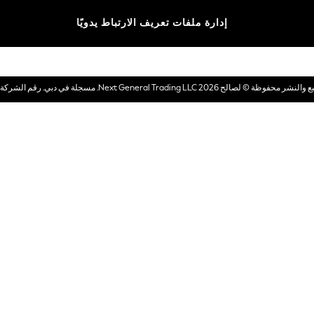
الماركات
إدارة ملفات تعريف الارتباط يدويًا
بطاقات هدايا إلكترونية
© لصالح 2026 Next General Trading LLC. مسجلة في دبي. رقم الشركة 1202472