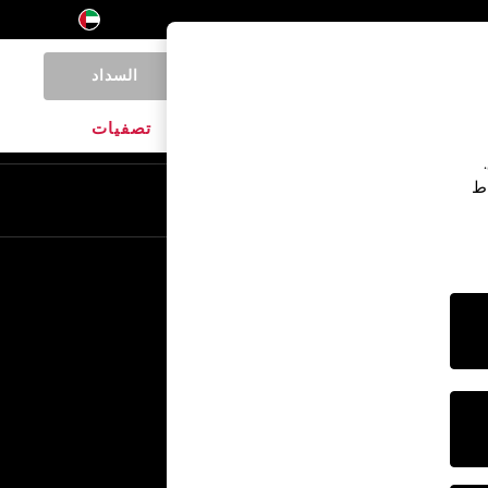
السداد
0
المنتجات المنزلية
الماركات
تصفيات
اط
En
Ar
خدمات أخرى
الإعلام والصحافة
الشركة
وظائف NEXT
برنامج الشركاء الخاص بنا