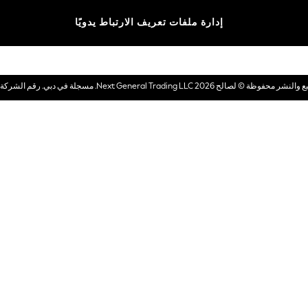
الماركات
إدارة ملفات تعريف الارتباط يدويًا
بطاقات هدايا إلكترونية
© لصالح 2026 Next General Trading LLC. مسجلة في دبي. رقم الشركة 1202472