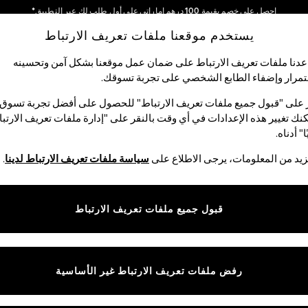
توصيل مجاني في اليوم التالي للطلبات التي تزيد قيمتها عن 280درهم إماراتي*
نحن نقوم بدفع جميع الرسوم
يستخدم موقعنا ملفات تعريف الارتباط
شبكاتنا الاجتماعية
دنا ملفات تعريف الارتباط على ضمان عمل موقعنا بشكل آمن وتحسينه
مرار وإضفاء الطابع الشخصي على تجربة تسوقك.‏
الأولاد
البيبي
النساء
الرجال
 على "قبول جميع ملفات تعريف الارتباط" للحصول على أفضل تجربة تسوق.
نك تغيير هذه الإعدادات في أي وقت بالنقر على "إدارة ملفات تعريف الارتب
اختر اللغة
ا" أدناه.
العربية
يد من المعلومات، يرجى الاطلاع على
سياسة ملفات تعريف الارتباط لدينا
.
قوق القانونية
الأقسام
ية وملفات تعريف الارتباط
نسائي
قبول جميع ملفات تعريف الارتباط
كام
رجالي
عريف الارتباط بشكل فردي
الأولاد
البنات
رفض ملفات تعريف الارتباط غير الأساسية
المنتجات المنزلية
البيبي