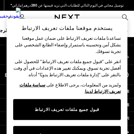
توصيل مجاني في اليوم التالي للطلبات التي تزيد قيمتها عن 280درهم إماراتي*
An error occurred on client
نحن نقوم بدفع جميع الرسوم
0
شبكاتنا الاجتماعية
يستخدم موقعنا ملفات تعريف الارتباط
ملابس مدرسية
البنات
الأولاد
البيبي
النساء
الرج
تساعدنا ملفات تعريف الارتباط على ضمان عمل موقعنا
بشكل آمن وتحسينه باستمرار وإضفاء الطابع الشخصي على
HOLIDAY SHOP
تجربة تسوقك.‏
حسابي
Holiday Shop
قم بتسجيل الدخول إلى حسابك
Modest Holiday Outfits
انقر على "قبول جميع ملفات تعريف الارتباط" للحصول على
Sunset Styles
أفضل تجربة تسوق. ويمكنك تغيير هذه الإعدادات في أي وقت
اختر اللغة
Summer Nightwear
En
Ar
بالنقر على "إدارة ملفات تعريف الارتباط يدويًا" أدناه.
العربية
Occasionwear
ولمزيد من المعلومات، يرجى الاطلاع على
سياسة ملفات
Girls
المساعدة
تعريف الارتباط لدينا
.
Girls' Holiday Shop
Girls' Travel Styles
الخصوصية والحقوق القانونية
Sunset Styles
قبول جميع ملفات تعريف الارتباط
Dresses
الأقسام
Occasionwear
Sets & Outfits
خدمات أخرى