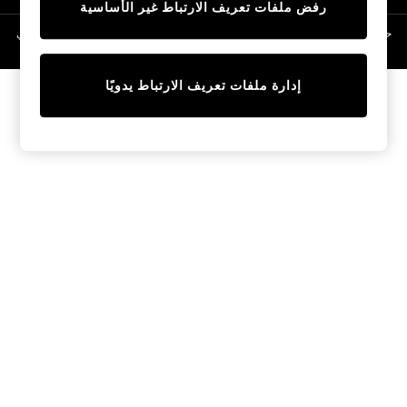
رفض ملفات تعريف الارتباط غير الأساسية
Linen Collection
Swimwear & Beachwear
حقوق الطبع والنشر محفوظة © لصالح 2026 Next General Trading LLC. مسجلة في
دبي. رقم الشركة 1202472
Tops & T-Shirts
Sandals & Sliders
إدارة ملفات تعريف الارتباط يدويًا
Jumpsuits & Playsuits
Shorts & Skirts
Sun Safe
Sun Hats & Caps
Sunglasses
Women's Holiday Shop
Women's Travel Styles
Dresses
Occasionwear
Linen Collection
Tops & T-Shirts
Cover Ups & Kaftans
Sandals
Swimwear
Jumpsuits & Playsuits