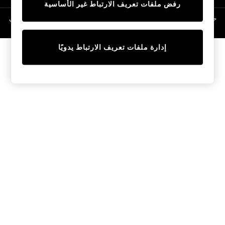
رفض ملفات تعريف الارتباط غير الأساسية
Linen Collection
Swimwear & Beachwear
حقوق الطبع والنشر محفوظة © لصالح 2026 Next General Trading LLC. مسجلة في
دبي. رقم الشركة 1202472
Tops & T-Shirts
Sandals & Sliders
إدارة ملفات تعريف الارتباط يدويًا
Jumpsuits & Playsuits
Shorts & Skirts
Sun Safe
Sun Hats & Caps
Sunglasses
Women's Holiday Shop
Women's Travel Styles
Dresses
Occasionwear
Linen Collection
Tops & T-Shirts
Cover Ups & Kaftans
Sandals
Swimwear
Jumpsuits & Playsuits