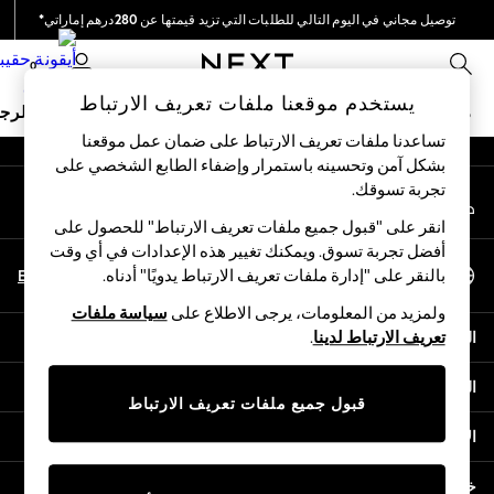
توصيل مجاني في اليوم التالي للطلبات التي تزيد قيمتها عن 280درهم إماراتي*
An error occurred on client
نحن نقوم بدفع جميع الرسوم
0
شبكاتنا الاجتماعية
يستخدم موقعنا ملفات تعريف الارتباط
ملابس مدرسية
البنات
الأولاد
البيبي
النساء
الرج
تساعدنا ملفات تعريف الارتباط على ضمان عمل موقعنا
بشكل آمن وتحسينه باستمرار وإضفاء الطابع الشخصي على
HOLIDAY SHOP
تجربة تسوقك.‏
حسابي
Holiday Shop
قم بتسجيل الدخول إلى حسابك
Modest Holiday Outfits
انقر على "قبول جميع ملفات تعريف الارتباط" للحصول على
Sunset Styles
أفضل تجربة تسوق. ويمكنك تغيير هذه الإعدادات في أي وقت
اختر اللغة
Summer Nightwear
En
Ar
بالنقر على "إدارة ملفات تعريف الارتباط يدويًا" أدناه.
العربية
Occasionwear
ولمزيد من المعلومات، يرجى الاطلاع على
سياسة ملفات
Girls
المساعدة
تعريف الارتباط لدينا
.
Girls' Holiday Shop
Girls' Travel Styles
الخصوصية والحقوق القانونية
Sunset Styles
قبول جميع ملفات تعريف الارتباط
Dresses
الأقسام
Occasionwear
Sets & Outfits
خدمات أخرى