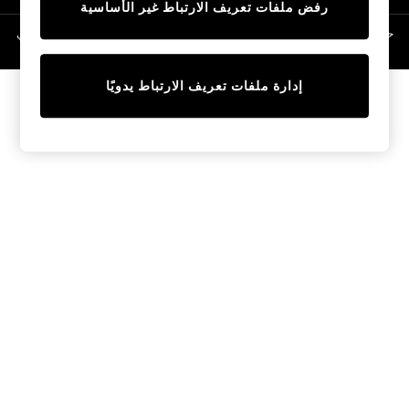
رفض ملفات تعريف الارتباط غير الأساسية
Linen Collection
Swimwear & Beachwear
حقوق الطبع والنشر محفوظة © لصالح 2026 Next General Trading LLC. مسجلة في
دبي. رقم الشركة 1202472
Tops & T-Shirts
Sandals & Sliders
إدارة ملفات تعريف الارتباط يدويًا
Jumpsuits & Playsuits
Shorts & Skirts
Sun Safe
Sun Hats & Caps
Sunglasses
Women's Holiday Shop
Women's Travel Styles
Dresses
Occasionwear
Linen Collection
Tops & T-Shirts
Cover Ups & Kaftans
Sandals
Swimwear
Jumpsuits & Playsuits