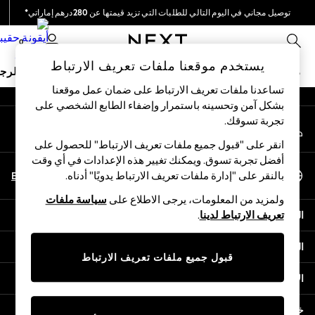
توصيل مجاني في اليوم التالي للطلبات التي تزيد قيمتها عن 280درهم إماراتي*
An error occurred on client
نحن نقوم بدفع جميع الرسوم
0
شبكاتنا الاجتماعية
يستخدم موقعنا ملفات تعريف الارتباط
ملابس مدرسية
البنات
الأولاد
البيبي
النساء
الرج
تساعدنا ملفات تعريف الارتباط على ضمان عمل موقعنا
بشكل آمن وتحسينه باستمرار وإضفاء الطابع الشخصي على
HOLIDAY SHOP
تجربة تسوقك.‏
حسابي
Holiday Shop
قم بتسجيل الدخول إلى حسابك
Modest Holiday Outfits
انقر على "قبول جميع ملفات تعريف الارتباط" للحصول على
Sunset Styles
أفضل تجربة تسوق. ويمكنك تغيير هذه الإعدادات في أي وقت
اختر اللغة
Summer Nightwear
En
Ar
بالنقر على "إدارة ملفات تعريف الارتباط يدويًا" أدناه.
العربية
Occasionwear
ولمزيد من المعلومات، يرجى الاطلاع على
سياسة ملفات
Girls
المساعدة
تعريف الارتباط لدينا
.
Girls' Holiday Shop
Girls' Travel Styles
الخصوصية والحقوق القانونية
Sunset Styles
قبول جميع ملفات تعريف الارتباط
Dresses
الأقسام
Occasionwear
Sets & Outfits
خدمات أخرى