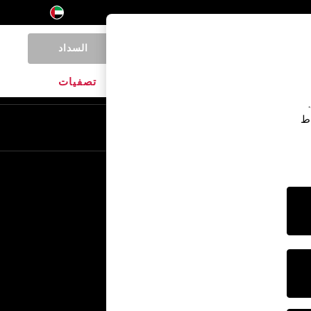
السداد
0
المنتجات المنزلية
الماركات
تصفيات
اط
En
Ar
خدمات أخرى
الإعلام والصحافة
الشركة
وظائف NEXT
برنامج الشركاء الخاص بنا