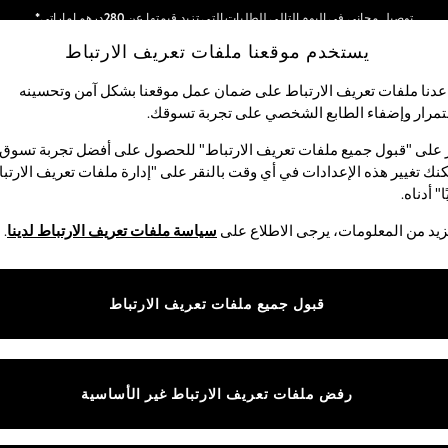
توصيل مجاني في اليوم التالي للطلبات التي تزيد قيمتها عن 280درهم إماراتي*
يستخدم موقعنا ملفات تعريف الارتباط
نحن نقوم بدفع جميع الرسوم
شبكاتنا الاجتماعية
دنا ملفات تعريف الارتباط على ضمان عمل موقعنا بشكل آمن وتحسينه
مرار وإضفاء الطابع الشخصي على تجربة تسوقك.‏
لبيبي
النساء
الرجال
متجر العطلات
 على "قبول جميع ملفات تعريف الارتباط" للحصول على أفضل تجربة تسوق.
نك تغيير هذه الإعدادات في أي وقت بالنقر على "إدارة ملفات تعريف الارتب
اختر اللغة
ا" أدناه.
العربية
يد من المعلومات، يرجى الاطلاع على
سياسة ملفات تعريف الارتباط لدينا
.
قوق القانونية
الأقسام
ية وملفات تعريف الارتباط
نسائي
قبول جميع ملفات تعريف الارتباط
كام
رجالي
عريف الارتباط بشكل فردي
الأولاد
البنات
رفض ملفات تعريف الارتباط غير الأساسية
المنتجات المنزلية
البيبي