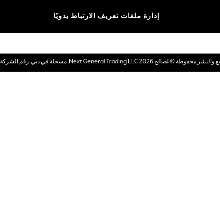
الماركات
إدارة ملفات تعريف الارتباط يدويًا
بطاقات هدايا إلكترونية
© لصالح 2026 Next General Trading LLC. مسجلة في دبي. رقم الشركة 1202472