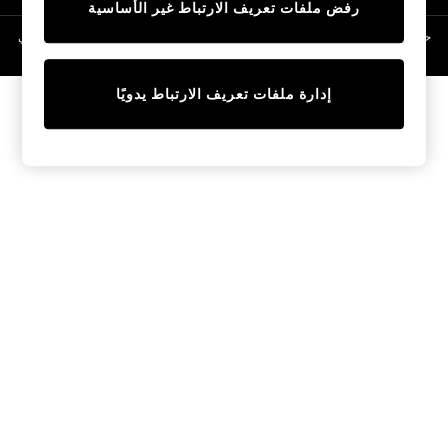
رفض ملفات تعريف الارتباط غير الأساسية
Linen Collection
Swimwear & Beachwear
حقوق الطبع والنشر محفوظة © لصالح 2026 Next General Trading LLC. مسجلة في
دبي. رقم الشركة 1202472
Tops & T-Shirts
Sandals & Sliders
إدارة ملفات تعريف الارتباط يدويًا
Jumpsuits & Playsuits
Shorts & Skirts
Sun Safe
Sun Hats & Caps
Sunglasses
Women's Holiday Shop
Women's Travel Styles
Dresses
Occasionwear
Linen Collection
Tops & T-Shirts
Cover Ups & Kaftans
Sandals
Swimwear
Jumpsuits & Playsuits