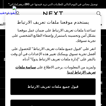
توصيل مجاني في اليوم التالي للطلبات التي تزيد قيمتها عن 280درهم إماراتي*
An error occurred on client
نحن نقوم بدفع جميع الرسوم
0
شبكاتنا الاجتماعية
يستخدم موقعنا ملفات تعريف الارتباط
متجر العطلات
ملابس مدرسية
البنات
الأولاد
البيبي
النس
تساعدنا ملفات تعريف الارتباط على ضمان عمل موقعنا
بشكل آمن وتحسينه باستمرار وإضفاء الطابع الشخصي على
HOLIDAY SHOP
تجربة تسوقك.‏
حسابي
Holiday Shop
قم بتسجيل الدخول إلى حسابك
Modest Holiday Outfits
انقر على "قبول جميع ملفات تعريف الارتباط" للحصول على
Sunset Styles
أفضل تجربة تسوق. ويمكنك تغيير هذه الإعدادات في أي وقت
اختر اللغة
Summer Nightwear
En
Ar
بالنقر على "إدارة ملفات تعريف الارتباط يدويًا" أدناه.
العربية
Occasionwear
ولمزيد من المعلومات، يرجى الاطلاع على
سياسة ملفات
Girls
المساعدة
تعريف الارتباط لدينا
.
Girls' Holiday Shop
Girls' Travel Styles
الخصوصية والحقوق القانونية
Sunset Styles
قبول جميع ملفات تعريف الارتباط
Dresses
الأقسام
Occasionwear
Sets & Outfits
خدمات أخرى