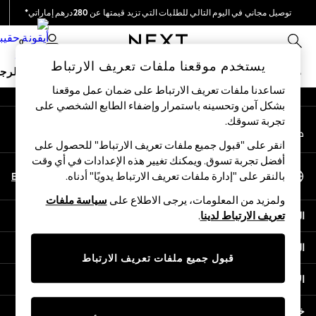
توصيل مجاني في اليوم التالي للطلبات التي تزيد قيمتها عن 280درهم إماراتي*
An error occurred on client
نحن نقوم بدفع جميع الرسوم
0
شبكاتنا الاجتماعية
يستخدم موقعنا ملفات تعريف الارتباط
ملابس مدرسية
البنات
الأولاد
البيبي
النساء
الرج
تساعدنا ملفات تعريف الارتباط على ضمان عمل موقعنا
بشكل آمن وتحسينه باستمرار وإضفاء الطابع الشخصي على
HOLIDAY SHOP
تجربة تسوقك.‏
حسابي
Holiday Shop
قم بتسجيل الدخول إلى حسابك
Modest Holiday Outfits
انقر على "قبول جميع ملفات تعريف الارتباط" للحصول على
Sunset Styles
أفضل تجربة تسوق. ويمكنك تغيير هذه الإعدادات في أي وقت
اختر اللغة
Summer Nightwear
En
Ar
بالنقر على "إدارة ملفات تعريف الارتباط يدويًا" أدناه.
العربية
Occasionwear
ولمزيد من المعلومات، يرجى الاطلاع على
سياسة ملفات
Girls
المساعدة
تعريف الارتباط لدينا
.
Girls' Holiday Shop
Girls' Travel Styles
الخصوصية والحقوق القانونية
Sunset Styles
قبول جميع ملفات تعريف الارتباط
Dresses
الأقسام
Occasionwear
Sets & Outfits
خدمات أخرى