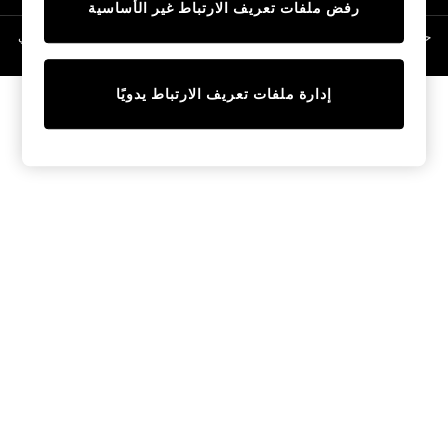
رفض ملفات تعريف الارتباط غير الأساسية
Linen Collection
Swimwear & Beachwear
حقوق الطبع والنشر محفوظة © لصالح 2026 Next General Trading LLC. مسجلة في
دبي. رقم الشركة 1202472
Tops & T-Shirts
Sandals & Sliders
إدارة ملفات تعريف الارتباط يدويًا
Jumpsuits & Playsuits
Shorts & Skirts
Sun Safe
Sun Hats & Caps
Sunglasses
Women's Holiday Shop
Women's Travel Styles
Dresses
Occasionwear
Linen Collection
Tops & T-Shirts
Cover Ups & Kaftans
Sandals
Swimwear
Jumpsuits & Playsuits