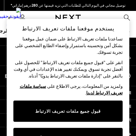
توصيل مجاني في اليوم التالي للطلبات التي تزيد قيمتها عن 280درهم إماراتي*
An error occurred on client
نحن نقوم بدفع جميع الرسوم
0
شبكاتنا الاجتماعية
يستخدم موقعنا ملفات تعريف الارتباط
ملابس مدرسية
البنات
الأولاد
البيبي
النساء
الرج
تساعدنا ملفات تعريف الارتباط على ضمان عمل موقعنا
بشكل آمن وتحسينه باستمرار وإضفاء الطابع الشخصي على
HOLIDAY SHOP
تجربة تسوقك.‏
حسابي
Holiday Shop
قم بتسجيل الدخول إلى حسابك
Modest Holiday Outfits
انقر على "قبول جميع ملفات تعريف الارتباط" للحصول على
Sunset Styles
أفضل تجربة تسوق. ويمكنك تغيير هذه الإعدادات في أي وقت
اختر اللغة
Summer Nightwear
En
Ar
بالنقر على "إدارة ملفات تعريف الارتباط يدويًا" أدناه.
العربية
Occasionwear
ولمزيد من المعلومات، يرجى الاطلاع على
سياسة ملفات
Girls
المساعدة
تعريف الارتباط لدينا
.
Girls' Holiday Shop
Girls' Travel Styles
الخصوصية والحقوق القانونية
Sunset Styles
قبول جميع ملفات تعريف الارتباط
Dresses
الأقسام
Occasionwear
Sets & Outfits
خدمات أخرى