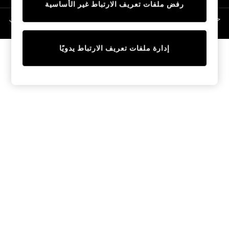
رفض ملفات تعريف الارتباط غير الأساسية
Linen Collection
Swimwear & Beachwear
حقوق الطبع والنشر محفوظة © لصالح 2026 Next General Trading LLC. مسجلة في
دبي. رقم الشركة 1202472
Tops & T-Shirts
Sandals & Sliders
إدارة ملفات تعريف الارتباط يدويًا
Jumpsuits & Playsuits
Shorts & Skirts
Sun Safe
Sun Hats & Caps
Sunglasses
Women's Holiday Shop
Women's Travel Styles
Dresses
Occasionwear
Linen Collection
Tops & T-Shirts
Cover Ups & Kaftans
Sandals
Swimwear
Jumpsuits & Playsuits