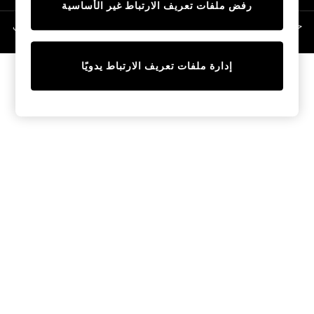
رفض ملفات تعريف الارتباط غير الأساسية
Linen Collection
Swimwear & Beachwear
حقوق الطبع والنشر محفوظة © لصالح 2026 Next General Trading LLC. مسجلة في
دبي. رقم الشركة 1202472
Tops & T-Shirts
Sandals & Sliders
إدارة ملفات تعريف الارتباط يدويًا
Jumpsuits & Playsuits
Shorts & Skirts
Sun Safe
Sun Hats & Caps
Sunglasses
Women's Holiday Shop
Women's Travel Styles
Dresses
Occasionwear
Linen Collection
Tops & T-Shirts
Cover Ups & Kaftans
Sandals
Swimwear
Jumpsuits & Playsuits