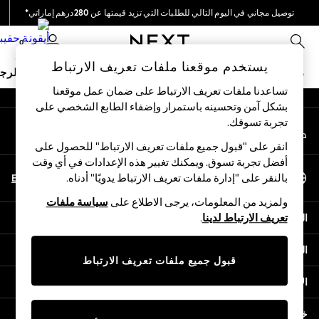
توصيل مجاني في اليوم التالي للطلبات التي تزيد قيمتها عن 280درهم إماراتي*
An error occurred on client
نحن نقوم بدفع جميع الرسوم
0
شبكاتنا الاجتماعية
يستخدم موقعنا ملفات تعريف الارتباط
ملابس مدرسية
البنات
الأولاد
البيبي
النساء
الرج
تساعدنا ملفات تعريف الارتباط على ضمان عمل موقعنا
بشكل آمن وتحسينه باستمرار وإضفاء الطابع الشخصي على
HOLIDAY SHOP
تجربة تسوقك.‏
حسابي
Holiday Shop
قم بتسجيل الدخول إلى حسابك
Modest Holiday Outfits
انقر على "قبول جميع ملفات تعريف الارتباط" للحصول على
Sunset Styles
أفضل تجربة تسوق. ويمكنك تغيير هذه الإعدادات في أي وقت
اختر اللغة
Summer Nightwear
En
Ar
بالنقر على "إدارة ملفات تعريف الارتباط يدويًا" أدناه.
العربية
Occasionwear
ولمزيد من المعلومات، يرجى الاطلاع على
سياسة ملفات
Girls
المساعدة
تعريف الارتباط لدينا
.
Girls' Holiday Shop
Girls' Travel Styles
الخصوصية والحقوق القانونية
Sunset Styles
قبول جميع ملفات تعريف الارتباط
Dresses
الأقسام
Occasionwear
Sets & Outfits
خدمات أخرى