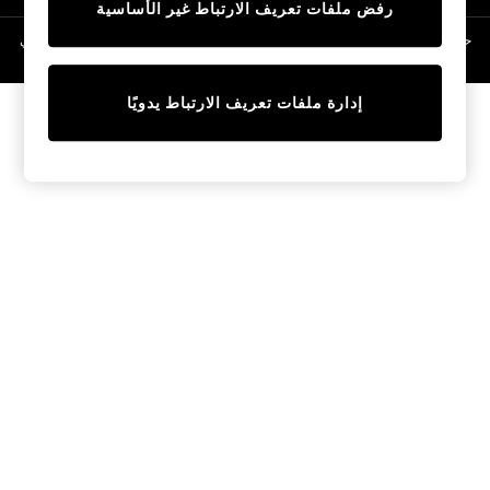
رفض ملفات تعريف الارتباط غير الأساسية
Linen Collection
Swimwear & Beachwear
حقوق الطبع والنشر محفوظة © لصالح 2026 Next General Trading LLC. مسجلة في
دبي. رقم الشركة 1202472
Tops & T-Shirts
Sandals & Sliders
إدارة ملفات تعريف الارتباط يدويًا
Jumpsuits & Playsuits
Shorts & Skirts
Sun Safe
Sun Hats & Caps
Sunglasses
Women's Holiday Shop
Women's Travel Styles
Dresses
Occasionwear
Linen Collection
Tops & T-Shirts
Cover Ups & Kaftans
Sandals
Swimwear
Jumpsuits & Playsuits