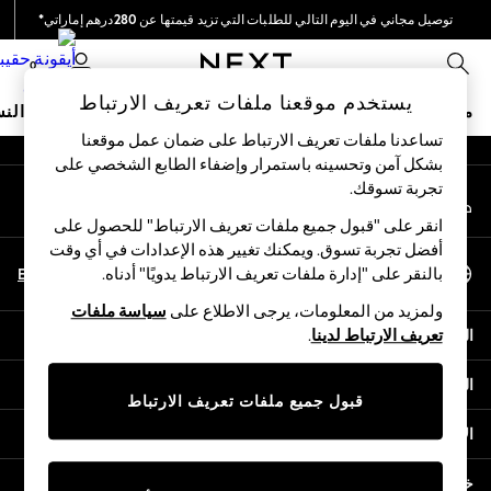
توصيل مجاني في اليوم التالي للطلبات التي تزيد قيمتها عن 280درهم إماراتي*
An error occurred on client
نحن نقوم بدفع جميع الرسوم
0
شبكاتنا الاجتماعية
يستخدم موقعنا ملفات تعريف الارتباط
متجر العطلات
ملابس مدرسية
البنات
الأولاد
البيبي
النس
تساعدنا ملفات تعريف الارتباط على ضمان عمل موقعنا
بشكل آمن وتحسينه باستمرار وإضفاء الطابع الشخصي على
HOLIDAY SHOP
تجربة تسوقك.‏
حسابي
Holiday Shop
قم بتسجيل الدخول إلى حسابك
Modest Holiday Outfits
انقر على "قبول جميع ملفات تعريف الارتباط" للحصول على
Sunset Styles
أفضل تجربة تسوق. ويمكنك تغيير هذه الإعدادات في أي وقت
اختر اللغة
Summer Nightwear
En
Ar
بالنقر على "إدارة ملفات تعريف الارتباط يدويًا" أدناه.
العربية
Occasionwear
ولمزيد من المعلومات، يرجى الاطلاع على
سياسة ملفات
Girls
المساعدة
تعريف الارتباط لدينا
.
Girls' Holiday Shop
Girls' Travel Styles
الخصوصية والحقوق القانونية
Sunset Styles
قبول جميع ملفات تعريف الارتباط
Dresses
الأقسام
Occasionwear
Sets & Outfits
خدمات أخرى