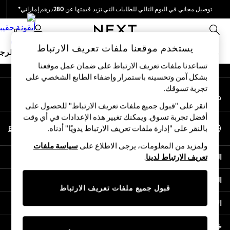
توصيل مجاني في اليوم التالي للطلبات التي تزيد قيمتها عن 280درهم إماراتي*
An error occurred on client
نحن نقوم بدفع جميع الرسوم
0
شبكاتنا الاجتماعية
يستخدم موقعنا ملفات تعريف الارتباط
ملابس مدرسية
البنات
الأولاد
البيبي
النساء
الرج
تساعدنا ملفات تعريف الارتباط على ضمان عمل موقعنا
بشكل آمن وتحسينه باستمرار وإضفاء الطابع الشخصي على
SCHOOWEAR
تجربة تسوقك.‏
حسابي
All Boys Schoolwear
قم بتسجيل الدخول إلى حسابك
Shoes
انقر على "قبول جميع ملفات تعريف الارتباط" للحصول على
Trousers
أفضل تجربة تسوق. ويمكنك تغيير هذه الإعدادات في أي وقت
اختر اللغة
Shorts
En
Ar
بالنقر على "إدارة ملفات تعريف الارتباط يدويًا" أدناه.
العربية
Shirts
ولمزيد من المعلومات، يرجى الاطلاع على
سياسة ملفات
Polo Shirts
المساعدة
تعريف الارتباط لدينا
.
Sweatshirts & Jumpers
Coats & Jackets
الخصوصية والحقوق القانونية
Underwear
قبول جميع ملفات تعريف الارتباط
Socks
الأقسام
Multipacks
All Boys Sport & Swimwear
خدمات أخرى