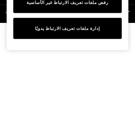
رفض ملفات تعريف الارتباط غير الأساسية
Trainers & Pumps
Swimwear
حقوق الطبع والنشر محفوظة © لصالح 2026 Next General Trading LLC. مسجلة في
دبي. رقم الشركة 1202472
Tops
Shorts
إدارة ملفات تعريف الارتباط يدويًا
Joggers
adidas
Nike
All Girls Schoolwear
Shoes
Dresses
Trousers
Skirts
Shirts
Polo Shirts
Sweatshirts
Cardigans
Coats & Jackets
Underwear
Socks & Tights