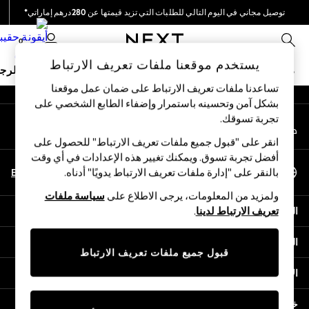
توصيل مجاني في اليوم التالي للطلبات التي تزيد قيمتها عن 280درهم إماراتي*
An error occurred on client
نحن نقوم بدفع جميع الرسوم
0
شبكاتنا الاجتماعية
يستخدم موقعنا ملفات تعريف الارتباط
ملابس مدرسية
البنات
الأولاد
البيبي
النساء
الرج
تساعدنا ملفات تعريف الارتباط على ضمان عمل موقعنا
بشكل آمن وتحسينه باستمرار وإضفاء الطابع الشخصي على
HOLIDAY SHOP
تجربة تسوقك.‏
حسابي
Holiday Shop
قم بتسجيل الدخول إلى حسابك
Modest Holiday Outfits
انقر على "قبول جميع ملفات تعريف الارتباط" للحصول على
Sunset Styles
أفضل تجربة تسوق. ويمكنك تغيير هذه الإعدادات في أي وقت
اختر اللغة
Summer Nightwear
En
Ar
بالنقر على "إدارة ملفات تعريف الارتباط يدويًا" أدناه.
العربية
Occasionwear
ولمزيد من المعلومات، يرجى الاطلاع على
سياسة ملفات
Girls
المساعدة
تعريف الارتباط لدينا
.
Girls' Holiday Shop
Girls' Travel Styles
الخصوصية والحقوق القانونية
Sunset Styles
قبول جميع ملفات تعريف الارتباط
Dresses
الأقسام
Occasionwear
Sets & Outfits
خدمات أخرى