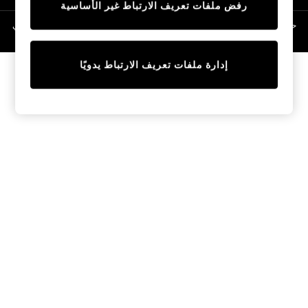
رفض ملفات تعريف الارتباط غير الأساسية
Linen Collection
Swimwear & Beachwear
حقوق الطبع والنشر محفوظة © لصالح 2026 Next General Trading LLC. مسجلة في
دبي. رقم الشركة 1202472
Tops & T-Shirts
Sandals & Sliders
إدارة ملفات تعريف الارتباط يدويًا
Jumpsuits & Playsuits
Shorts & Skirts
Sun Safe
Sun Hats & Caps
Sunglasses
Women's Holiday Shop
Women's Travel Styles
Dresses
Occasionwear
Linen Collection
Tops & T-Shirts
Cover Ups & Kaftans
Sandals
Swimwear
Jumpsuits & Playsuits