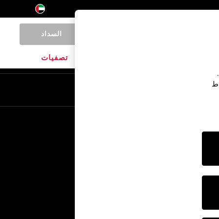
السداد
0
المنتجات المنزلية
الماركات
تصفيات
اط
En
Ar
خدمات أخرى
الإعلام والصحافة
الشركة
وظائف NEXT
برنامج الشركاء الخاص بنا