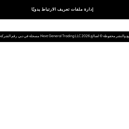
الماركات
إدارة ملفات تعريف الارتباط يدويًا
بطاقات هدايا إلكترونية
© لصالح 2026 Next General Trading LLC. مسجلة في دبي. رقم الشركة 1202472