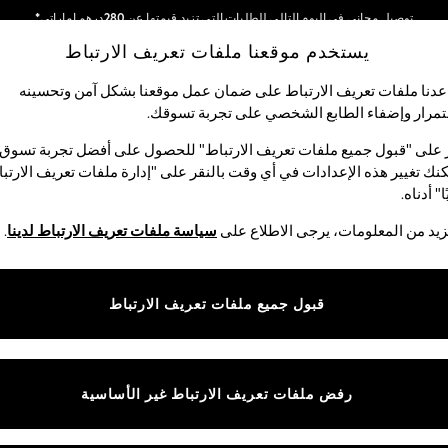
توصيل مجاني في اليوم التالي للطلبات التي تزيد قيمتها عن 280درهم إماراتي*
يستخدم موقعنا ملفات تعريف الارتباط
نحن نقوم بدفع جميع الرسوم
شبكاتنا الاجتماعية
دنا ملفات تعريف الارتباط على ضمان عمل موقعنا بشكل آمن وتحسينه
مرار وإضفاء الطابع الشخصي على تجربة تسوقك.‏
الأولاد
البيبي
النساء
الرجال
 على "قبول جميع ملفات تعريف الارتباط" للحصول على أفضل تجربة تسوق.
نك تغيير هذه الإعدادات في أي وقت بالنقر على "إدارة ملفات تعريف الارتب
اختر اللغة
ا" أدناه.
العربية
يد من المعلومات، يرجى الاطلاع على
سياسة ملفات تعريف الارتباط لدينا
.
قوق القانونية
الأقسام
ية وملفات تعريف الارتباط
نسائي
قبول جميع ملفات تعريف الارتباط
كام
رجالي
عريف الارتباط بشكل فردي
الأولاد
البنات
رفض ملفات تعريف الارتباط غير الأساسية
المنتجات المنزلية
البيبي