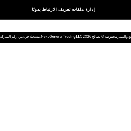
الماركات
إدارة ملفات تعريف الارتباط يدويًا
بطاقات هدايا إلكترونية
© لصالح 2026 Next General Trading LLC. مسجلة في دبي. رقم الشركة 1202472