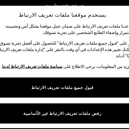
نحن نقوم بدفع جميع الرسوم
يستخدم موقعنا ملفات تعريف الارتباط
نحن نقبل
شبكاتنا الاجتماعية
دنا ملفات تعريف الارتباط على ضمان عمل موقعنا بشكل آمن وتحسينه
مرار وإضفاء الطابع الشخصي على تجربة تسوقك.‏
الأولاد
البيبي
النساء
الرجال
 على "قبول جميع ملفات تعريف الارتباط" للحصول على أفضل تجربة تسوق.
نك تغيير هذه الإعدادات في أي وقت بالنقر على "إدارة ملفات تعريف الارتب
اختر اللغة
ا" أدناه.
العربية
يد من المعلومات، يرجى الاطلاع على
سياسة ملفات تعريف الارتباط لدينا
.
قوق القانونية
الأقسام
ية وملفات تعريف الارتباط
نسائي
قبول جميع ملفات تعريف الارتباط
كام
رجالي
عريف الارتباط بشكل فردي
الأولاد
البنات
رفض ملفات تعريف الارتباط غير الأساسية
المنتجات المنزلية
البيبي