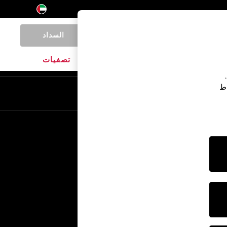
السداد
0
المنتجات المنزلية
الماركات
تصفيات
اط
En
Ar
خدمات أخرى
الإعلام والصحافة
الشركة
وظائف NEXT
برنامج الشركاء الخاص بنا