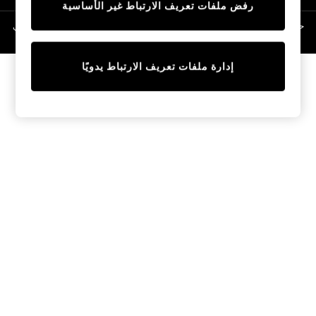
رفض ملفات تعريف الارتباط غير الأساسية
Linen Collection
Swimwear & Beachwear
حقوق الطبع والنشر محفوظة © لصالح 2026 Next General Trading LLC. مسجلة في
دبي. رقم الشركة 1202472
Tops & T-Shirts
Sandals & Sliders
إدارة ملفات تعريف الارتباط يدويًا
Jumpsuits & Playsuits
Shorts & Skirts
Sun Safe
Sun Hats & Caps
Sunglasses
Women's Holiday Shop
Women's Travel Styles
Dresses
Occasionwear
Linen Collection
Tops & T-Shirts
Cover Ups & Kaftans
Sandals
Swimwear
Jumpsuits & Playsuits