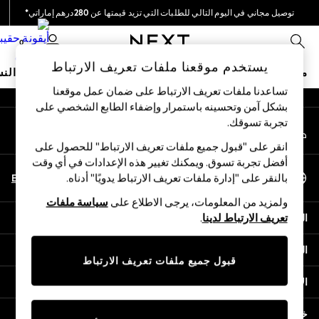
توصيل مجاني في اليوم التالي للطلبات التي تزيد قيمتها عن 280درهم إماراتي*
An error occurred on client
نحن نقوم بدفع جميع الرسوم
0
شبكاتنا الاجتماعية
يستخدم موقعنا ملفات تعريف الارتباط
متجر العطلات
ملابس مدرسية
البنات
الأولاد
البيبي
النس
تساعدنا ملفات تعريف الارتباط على ضمان عمل موقعنا
بشكل آمن وتحسينه باستمرار وإضفاء الطابع الشخصي على
HOLIDAY SHOP
تجربة تسوقك.‏
حسابي
Holiday Shop
قم بتسجيل الدخول إلى حسابك
Modest Holiday Outfits
انقر على "قبول جميع ملفات تعريف الارتباط" للحصول على
Sunset Styles
أفضل تجربة تسوق. ويمكنك تغيير هذه الإعدادات في أي وقت
اختر اللغة
Summer Nightwear
En
Ar
بالنقر على "إدارة ملفات تعريف الارتباط يدويًا" أدناه.
العربية
Occasionwear
ولمزيد من المعلومات، يرجى الاطلاع على
سياسة ملفات
Girls
المساعدة
تعريف الارتباط لدينا
.
Girls' Holiday Shop
Girls' Travel Styles
الخصوصية والحقوق القانونية
Sunset Styles
قبول جميع ملفات تعريف الارتباط
Dresses
الأقسام
Occasionwear
Sets & Outfits
خدمات أخرى