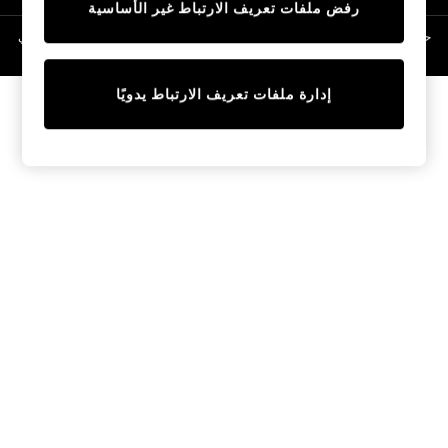
رفض ملفات تعريف الارتباط غير الأساسية
Linen Collection
Swimwear & Beachwear
حقوق الطبع والنشر محفوظة © لصالح 2026 Next General Trading LLC. مسجلة في
دبي. رقم الشركة 1202472
Tops & T-Shirts
Sandals & Sliders
إدارة ملفات تعريف الارتباط يدويًا
Jumpsuits & Playsuits
Shorts & Skirts
Sun Safe
Sun Hats & Caps
Sunglasses
Women's Holiday Shop
Women's Travel Styles
Dresses
Occasionwear
Linen Collection
Tops & T-Shirts
Cover Ups & Kaftans
Sandals
Swimwear
Jumpsuits & Playsuits