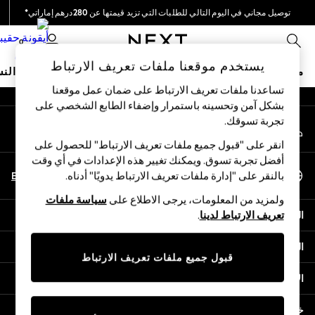
توصيل مجاني في اليوم التالي للطلبات التي تزيد قيمتها عن 280درهم إماراتي*
An error occurred on client
نحن نقوم بدفع جميع الرسوم
0
شبكاتنا الاجتماعية
يستخدم موقعنا ملفات تعريف الارتباط
متجر العطلات
ملابس مدرسية
البنات
الأولاد
البيبي
النس
تساعدنا ملفات تعريف الارتباط على ضمان عمل موقعنا
بشكل آمن وتحسينه باستمرار وإضفاء الطابع الشخصي على
HOLIDAY SHOP
تجربة تسوقك.‏
حسابي
Holiday Shop
قم بتسجيل الدخول إلى حسابك
Modest Holiday Outfits
انقر على "قبول جميع ملفات تعريف الارتباط" للحصول على
Sunset Styles
أفضل تجربة تسوق. ويمكنك تغيير هذه الإعدادات في أي وقت
اختر اللغة
Summer Nightwear
En
Ar
بالنقر على "إدارة ملفات تعريف الارتباط يدويًا" أدناه.
العربية
Occasionwear
ولمزيد من المعلومات، يرجى الاطلاع على
سياسة ملفات
Girls
المساعدة
تعريف الارتباط لدينا
.
Girls' Holiday Shop
Girls' Travel Styles
الخصوصية والحقوق القانونية
Sunset Styles
قبول جميع ملفات تعريف الارتباط
Dresses
الأقسام
Occasionwear
Sets & Outfits
خدمات أخرى