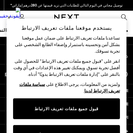
توصيل مجاني في اليوم التالي للطلبات التي تزيد قيمتها عن 280درهم إماراتي*
An error occurred on client
نحن نقوم بدفع جميع الرسوم
0
شبكاتنا الاجتماعية
يستخدم موقعنا ملفات تعريف الارتباط
متجر العطلات
ملابس مدرسية
البنات
الأولاد
البيبي
النس
تساعدنا ملفات تعريف الارتباط على ضمان عمل موقعنا
بشكل آمن وتحسينه باستمرار وإضفاء الطابع الشخصي على
HOLIDAY SHOP
تجربة تسوقك.‏
حسابي
Holiday Shop
قم بتسجيل الدخول إلى حسابك
Modest Holiday Outfits
انقر على "قبول جميع ملفات تعريف الارتباط" للحصول على
Sunset Styles
أفضل تجربة تسوق. ويمكنك تغيير هذه الإعدادات في أي وقت
اختر اللغة
Summer Nightwear
En
Ar
بالنقر على "إدارة ملفات تعريف الارتباط يدويًا" أدناه.
العربية
Occasionwear
ولمزيد من المعلومات، يرجى الاطلاع على
سياسة ملفات
Girls
المساعدة
تعريف الارتباط لدينا
.
Girls' Holiday Shop
Girls' Travel Styles
الخصوصية والحقوق القانونية
Sunset Styles
قبول جميع ملفات تعريف الارتباط
Dresses
الأقسام
Occasionwear
Sets & Outfits
خدمات أخرى