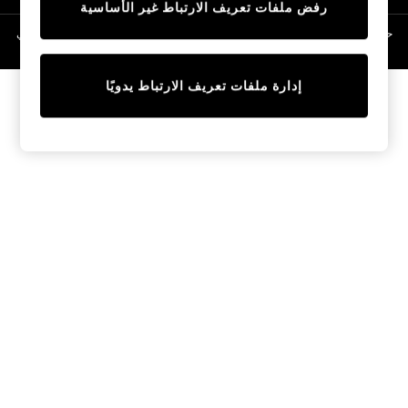
رفض ملفات تعريف الارتباط غير الأساسية
Linen Collection
Swimwear & Beachwear
حقوق الطبع والنشر محفوظة © لصالح 2026 Next General Trading LLC. مسجلة في
دبي. رقم الشركة 1202472
Tops & T-Shirts
Sandals & Sliders
إدارة ملفات تعريف الارتباط يدويًا
Jumpsuits & Playsuits
Shorts & Skirts
Sun Safe
Sun Hats & Caps
Sunglasses
Women's Holiday Shop
Women's Travel Styles
Dresses
Occasionwear
Linen Collection
Tops & T-Shirts
Cover Ups & Kaftans
Sandals
Swimwear
Jumpsuits & Playsuits