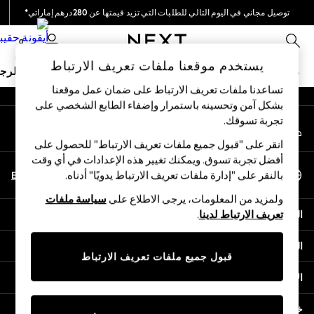
توصيل مجاني في اليوم التالي للطلبات التي تزيد قيمتها عن 280درهم إماراتي*
An error occurred on client
نحن نقوم بدفع جميع الرسوم
0
شبكاتنا الاجتماعية
يستخدم موقعنا ملفات تعريف الارتباط
ملابس مدرسية
البنات
الأولاد
البيبي
النساء
الرج
تساعدنا ملفات تعريف الارتباط على ضمان عمل موقعنا
بشكل آمن وتحسينه باستمرار وإضفاء الطابع الشخصي على
HOLIDAY SHOP
تجربة تسوقك.‏
حسابي
Holiday Shop
قم بتسجيل الدخول إلى حسابك
Modest Holiday Outfits
انقر على "قبول جميع ملفات تعريف الارتباط" للحصول على
Sunset Styles
أفضل تجربة تسوق. ويمكنك تغيير هذه الإعدادات في أي وقت
اختر اللغة
Summer Nightwear
En
Ar
بالنقر على "إدارة ملفات تعريف الارتباط يدويًا" أدناه.
العربية
Occasionwear
ولمزيد من المعلومات، يرجى الاطلاع على
سياسة ملفات
Girls
المساعدة
تعريف الارتباط لدينا
.
Girls' Holiday Shop
Girls' Travel Styles
الخصوصية والحقوق القانونية
Sunset Styles
قبول جميع ملفات تعريف الارتباط
Dresses
الأقسام
Occasionwear
Sets & Outfits
خدمات أخرى