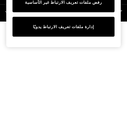
رفض ملفات تعريف الارتباط غير الأساسية
Linen Collection
Swimwear & Beachwear
حقوق الطبع والنشر محفوظة © لصالح 2026 Next General Trading LLC. مسجلة في
دبي. رقم الشركة 1202472
Tops & T-Shirts
Sandals & Sliders
إدارة ملفات تعريف الارتباط يدويًا
Jumpsuits & Playsuits
Shorts & Skirts
Sun Safe
Sun Hats & Caps
Sunglasses
Women's Holiday Shop
Women's Travel Styles
Dresses
Occasionwear
Linen Collection
Tops & T-Shirts
Cover Ups & Kaftans
Sandals
Swimwear
Jumpsuits & Playsuits