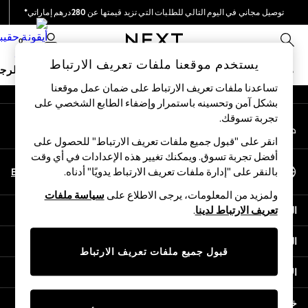
توصيل مجاني في اليوم التالي للطلبات التي تزيد قيمتها عن 280درهم إماراتي*
An error occurred on client
نحن نقوم بدفع جميع الرسوم
0
شبكاتنا الاجتماعية
يستخدم موقعنا ملفات تعريف الارتباط
ملابس مدرسية
البنات
الأولاد
البيبي
النساء
الرج
تساعدنا ملفات تعريف الارتباط على ضمان عمل موقعنا
بشكل آمن وتحسينه باستمرار وإضفاء الطابع الشخصي على
HOLIDAY SHOP
تجربة تسوقك.‏
حسابي
Holiday Shop
قم بتسجيل الدخول إلى حسابك
Modest Holiday Outfits
انقر على "قبول جميع ملفات تعريف الارتباط" للحصول على
Sunset Styles
أفضل تجربة تسوق. ويمكنك تغيير هذه الإعدادات في أي وقت
اختر اللغة
Summer Nightwear
En
Ar
بالنقر على "إدارة ملفات تعريف الارتباط يدويًا" أدناه.
العربية
Occasionwear
ولمزيد من المعلومات، يرجى الاطلاع على
سياسة ملفات
Girls
المساعدة
تعريف الارتباط لدينا
.
Girls' Holiday Shop
Girls' Travel Styles
الخصوصية والحقوق القانونية
Sunset Styles
قبول جميع ملفات تعريف الارتباط
Dresses
الأقسام
Occasionwear
Sets & Outfits
خدمات أخرى