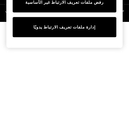
رفض ملفات تعريف الارتباط غير الأساسية
Linen Collection
Swimwear & Beachwear
حقوق الطبع والنشر محفوظة © لصالح 2026 Next General Trading LLC. مسجلة في
دبي. رقم الشركة 1202472
Tops & T-Shirts
Sandals & Sliders
إدارة ملفات تعريف الارتباط يدويًا
Jumpsuits & Playsuits
Shorts & Skirts
Sun Safe
Sun Hats & Caps
Sunglasses
Women's Holiday Shop
Women's Travel Styles
Dresses
Occasionwear
Linen Collection
Tops & T-Shirts
Cover Ups & Kaftans
Sandals
Swimwear
Jumpsuits & Playsuits