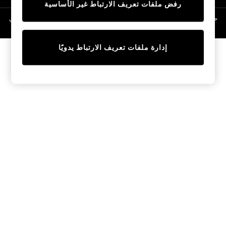
رفض ملفات تعريف الارتباط غير الأساسية
Linen Collection
Swimwear & Beachwear
حقوق الطبع والنشر محفوظة © لصالح 2026 Next General Trading LLC. مسجلة في
دبي. رقم الشركة 1202472
Tops & T-Shirts
Sandals & Sliders
إدارة ملفات تعريف الارتباط يدويًا
Jumpsuits & Playsuits
Shorts & Skirts
Sun Safe
Sun Hats & Caps
Sunglasses
Women's Holiday Shop
Women's Travel Styles
Dresses
Occasionwear
Linen Collection
Tops & T-Shirts
Cover Ups & Kaftans
Sandals
Swimwear
Jumpsuits & Playsuits