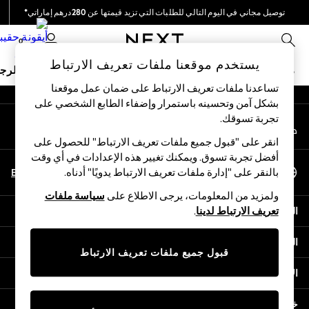
توصيل مجاني في اليوم التالي للطلبات التي تزيد قيمتها عن 280درهم إماراتي*
An error occurred on client
نحن نقوم بدفع جميع الرسوم
0
شبكاتنا الاجتماعية
يستخدم موقعنا ملفات تعريف الارتباط
ملابس مدرسية
البنات
الأولاد
البيبي
النساء
الرج
تساعدنا ملفات تعريف الارتباط على ضمان عمل موقعنا
بشكل آمن وتحسينه باستمرار وإضفاء الطابع الشخصي على
HOLIDAY SHOP
تجربة تسوقك.‏
حسابي
Holiday Shop
قم بتسجيل الدخول إلى حسابك
Modest Holiday Outfits
انقر على "قبول جميع ملفات تعريف الارتباط" للحصول على
Sunset Styles
أفضل تجربة تسوق. ويمكنك تغيير هذه الإعدادات في أي وقت
اختر اللغة
Summer Nightwear
En
Ar
بالنقر على "إدارة ملفات تعريف الارتباط يدويًا" أدناه.
العربية
Occasionwear
ولمزيد من المعلومات، يرجى الاطلاع على
سياسة ملفات
Girls
المساعدة
تعريف الارتباط لدينا
.
Girls' Holiday Shop
Girls' Travel Styles
الخصوصية والحقوق القانونية
Sunset Styles
قبول جميع ملفات تعريف الارتباط
Dresses
الأقسام
Occasionwear
Sets & Outfits
خدمات أخرى