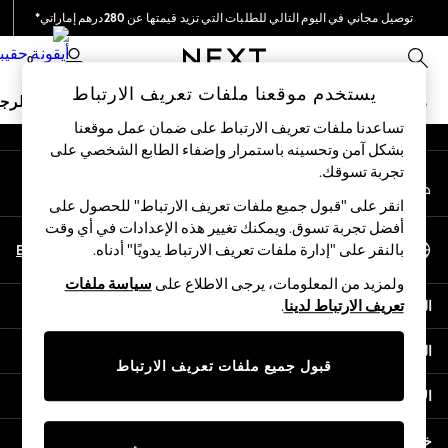
توصيل مجاني في اليوم التالي للطلبات التي تزيد قيمتها عن 280درهم إماراتي*
An error occurred on client
نحن نقوم بدفع جميع الرسوم
0
شبكاتنا الاجتماعية
يستخدم موقعنا ملفات تعريف الارتباط
ملابس مدرسية
البنات
الأولاد
البيبي
النساء
الرج
تساعدنا ملفات تعريف الارتباط على ضمان عمل موقعنا
بشكل آمن وتحسينه باستمرار وإضفاء الطابع الشخصي على
HOLIDAY SHOP
تجربة تسوقك.‏
حسابي
Holiday Shop
قم بتسجيل الدخول إلى حسابك
Modest Holiday Outfits
انقر على "قبول جميع ملفات تعريف الارتباط" للحصول على
Sunset Styles
أفضل تجربة تسوق. ويمكنك تغيير هذه الإعدادات في أي وقت
اختر اللغة
Summer Nightwear
En
Ar
بالنقر على "إدارة ملفات تعريف الارتباط يدويًا" أدناه.
العربية
Occasionwear
ولمزيد من المعلومات، يرجى الاطلاع على
سياسة ملفات
Girls
المساعدة
تعريف الارتباط لدينا
.
Girls' Holiday Shop
Girls' Travel Styles
الخصوصية والحقوق القانونية
Sunset Styles
قبول جميع ملفات تعريف الارتباط
Dresses
الأقسام
Occasionwear
Sets & Outfits
خدمات أخرى