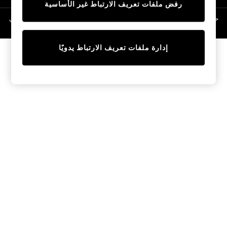
رفض ملفات تعريف الارتباط غير الأساسية
Linen Collection
Swimwear & Beachwear
حقوق الطبع والنشر محفوظة © لصالح 2026 Next General Trading LLC. مسجلة في
دبي. رقم الشركة 1202472
Tops & T-Shirts
Sandals & Sliders
إدارة ملفات تعريف الارتباط يدويًا
Jumpsuits & Playsuits
Shorts & Skirts
Sun Safe
Sun Hats & Caps
Sunglasses
Women's Holiday Shop
Women's Travel Styles
Dresses
Occasionwear
Linen Collection
Tops & T-Shirts
Cover Ups & Kaftans
Sandals
Swimwear
Jumpsuits & Playsuits