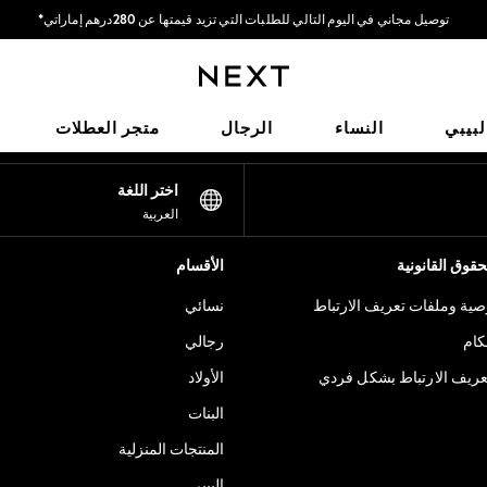
توصيل مجاني في اليوم التالي للطلبات التي تزيد قيمتها عن 280درهم إماراتي*
نحن نقوم بدفع جميع الرسوم
شبكاتنا الاجتماعية
لبيبي
النساء
الرجال
متجر العطلات
اختر اللغة
العربية
قوق القانونية
الأقسام
ية وملفات تعريف الارتباط
نسائي
كام
رجالي
عريف الارتباط بشكل فردي
الأولاد
البنات
المنتجات المنزلية
البيبي