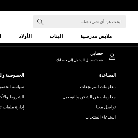
An error occurred on client
ابحث
عن
أي
ملابس مدرسية
البنات
الأولاد
ا
شيء
هنا...
HOLIDAY SHOP
حسابي
Holiday Shop
قم بتسجيل الدخول إلى حسابك
Modest Holiday Outfits
Sunset Styles
المساعدة
الخصوصية والح
Summer Nightwear
معلومات المرتجعات
سياسة الخصوص
Occasionwear
Girls
معلومات عن الشحن والتوصيل
الشروط والأح
Girls' Holiday Shop
تواصل معنا
إدارة ملفات ت
Girls' Travel Styles
استدعاء المنتجات
Sunset Styles
Dresses
Occasionwear