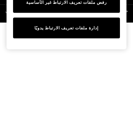
رفض ملفات تعريف الارتباط غير الأساسية
Linen Collection
Swimwear & Beachwear
حقوق الطبع والنشر محفوظة © لصالح 2026 Next General Trading LLC. مسجلة في
دبي. رقم الشركة 1202472
Tops & T-Shirts
Sandals & Sliders
إدارة ملفات تعريف الارتباط يدويًا
Jumpsuits & Playsuits
Shorts & Skirts
Sun Safe
Sun Hats & Caps
Sunglasses
Women's Holiday Shop
Women's Travel Styles
Dresses
Occasionwear
Linen Collection
Tops & T-Shirts
Cover Ups & Kaftans
Sandals
Swimwear
Jumpsuits & Playsuits