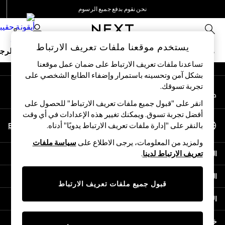
نحن نقوم بدفع جميع الرسوم
An error occurred on client
نحن نقبل
0
شبكاتنا الاجتماعية
يستخدم موقعنا ملفات تعريف الارتباط
ملابس مدرسية
البنات
الأولاد
البيبي
النساء
الرج
تساعدنا ملفات تعريف الارتباط على ضمان عمل موقعنا
بشكل آمن وتحسينه باستمرار وإضفاء الطابع الشخصي على
HOLIDAY SHOP
تجربة تسوقك.‏
حسابي
Holiday Shop
قم بتسجيل الدخول إلى حسابك
Modest Holiday Outfits
انقر على "قبول جميع ملفات تعريف الارتباط" للحصول على
Sunset Styles
أفضل تجربة تسوق. ويمكنك تغيير هذه الإعدادات في أي وقت
اختر اللغة
Summer Nightwear
En
Ar
بالنقر على "إدارة ملفات تعريف الارتباط يدويًا" أدناه.
العربية
Occasionwear
ولمزيد من المعلومات، يرجى الاطلاع على
سياسة ملفات
Girls
المساعدة
تعريف الارتباط لدينا
.
Girls' Holiday Shop
Girls' Travel Styles
الخصوصية والحقوق القانونية
Sunset Styles
قبول جميع ملفات تعريف الارتباط
Dresses
الأقسام
Occasionwear
Sets & Outfits
خدمات أخرى