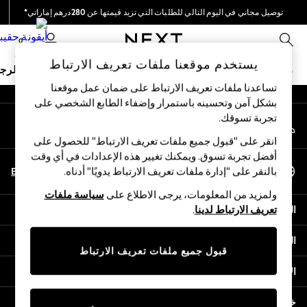
توصيل مجاني في اليوم التالي للطلبات التي تزيد قيمتها عن 280درهم إماراتي*
An error occurred on client
نحن نقوم بدفع جميع الرسوم
0
شبكاتنا الاجتماعية
يستخدم موقعنا ملفات تعريف الارتباط
ملابس مدرسية
البنات
الأولاد
البيبي
النساء
الرج
تساعدنا ملفات تعريف الارتباط على ضمان عمل موقعنا
بشكل آمن وتحسينه باستمرار وإضفاء الطابع الشخصي على
HOLIDAY SHOP
تجربة تسوقك.‏
حسابي
Holiday Shop
قم بتسجيل الدخول إلى حسابك
Modest Holiday Outfits
انقر على "قبول جميع ملفات تعريف الارتباط" للحصول على
Sunset Styles
أفضل تجربة تسوق. ويمكنك تغيير هذه الإعدادات في أي وقت
اختر اللغة
Summer Nightwear
En
Ar
بالنقر على "إدارة ملفات تعريف الارتباط يدويًا" أدناه.
العربية
Occasionwear
ولمزيد من المعلومات، يرجى الاطلاع على
سياسة ملفات
Girls
المساعدة
تعريف الارتباط لدينا
.
Girls' Holiday Shop
Girls' Travel Styles
الخصوصية والحقوق القانونية
Sunset Styles
قبول جميع ملفات تعريف الارتباط
Dresses
الأقسام
Occasionwear
Sets & Outfits
خدمات أخرى