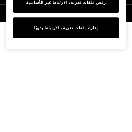
رفض ملفات تعريف الارتباط غير الأساسية
Linen Collection
Swimwear & Beachwear
حقوق الطبع والنشر محفوظة © لصالح 2026 Next General Trading LLC. مسجلة في
دبي. رقم الشركة 1202472
Tops & T-Shirts
Sandals & Sliders
إدارة ملفات تعريف الارتباط يدويًا
Jumpsuits & Playsuits
Shorts & Skirts
Sun Safe
Sun Hats & Caps
Sunglasses
Women's Holiday Shop
Women's Travel Styles
Dresses
Occasionwear
Linen Collection
Tops & T-Shirts
Cover Ups & Kaftans
Sandals
Swimwear
Jumpsuits & Playsuits