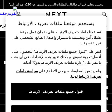
توصيل مجاني في اليوم التالي للطلبات التي تزيد قيمتها عن 280درهم إماراتي*
An error occurred on client
نحن نقوم بدفع جميع الرسوم
0
شبكاتنا الاجتماعية
يستخدم موقعنا ملفات تعريف الارتباط
ملابس مدرسية
البنات
الأولاد
البيبي
النساء
الرج
تساعدنا ملفات تعريف الارتباط على ضمان عمل موقعنا
بشكل آمن وتحسينه باستمرار وإضفاء الطابع الشخصي على
HOLIDAY SHOP
تجربة تسوقك.‏
حسابي
Holiday Shop
قم بتسجيل الدخول إلى حسابك
Modest Holiday Outfits
انقر على "قبول جميع ملفات تعريف الارتباط" للحصول على
Sunset Styles
أفضل تجربة تسوق. ويمكنك تغيير هذه الإعدادات في أي وقت
اختر اللغة
Summer Nightwear
En
Ar
بالنقر على "إدارة ملفات تعريف الارتباط يدويًا" أدناه.
العربية
Occasionwear
ولمزيد من المعلومات، يرجى الاطلاع على
سياسة ملفات
Girls
المساعدة
تعريف الارتباط لدينا
.
Girls' Holiday Shop
Girls' Travel Styles
الخصوصية والحقوق القانونية
Sunset Styles
قبول جميع ملفات تعريف الارتباط
Dresses
الأقسام
Occasionwear
Sets & Outfits
خدمات أخرى