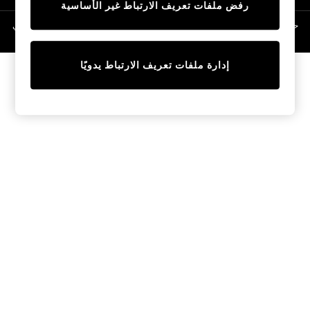
رفض ملفات تعريف الارتباط غير الأساسية
Linen Collection
Swimwear & Beachwear
حقوق الطبع والنشر محفوظة © لصالح 2026 Next General Trading LLC. مسجلة في
دبي. رقم الشركة 1202472
Tops & T-Shirts
Sandals & Sliders
إدارة ملفات تعريف الارتباط يدويًا
Jumpsuits & Playsuits
Shorts & Skirts
Sun Safe
Sun Hats & Caps
Sunglasses
Women's Holiday Shop
Women's Travel Styles
Dresses
Occasionwear
Linen Collection
Tops & T-Shirts
Cover Ups & Kaftans
Sandals
Swimwear
Jumpsuits & Playsuits