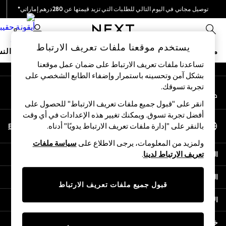
توصيل مجاني في اليوم التالي للطلبات التي تزيد قيمتها عن 280درهم إماراتي*
An error occurred on client
نحن نقوم بدفع جميع الرسوم
0
شبكاتنا الاجتماعية
يستخدم موقعنا ملفات تعريف الارتباط
متجر العطلات
ملابس مدرسية
البنات
الأولاد
البيبي
النس
تساعدنا ملفات تعريف الارتباط على ضمان عمل موقعنا
بشكل آمن وتحسينه باستمرار وإضفاء الطابع الشخصي على
HOLIDAY SHOP
تجربة تسوقك.‏
حسابي
Holiday Shop
قم بتسجيل الدخول إلى حسابك
Modest Holiday Outfits
انقر على "قبول جميع ملفات تعريف الارتباط" للحصول على
Sunset Styles
أفضل تجربة تسوق. ويمكنك تغيير هذه الإعدادات في أي وقت
اختر اللغة
Summer Nightwear
En
Ar
بالنقر على "إدارة ملفات تعريف الارتباط يدويًا" أدناه.
العربية
Occasionwear
ولمزيد من المعلومات، يرجى الاطلاع على
سياسة ملفات
Girls
المساعدة
تعريف الارتباط لدينا
.
Girls' Holiday Shop
Girls' Travel Styles
الخصوصية والحقوق القانونية
Sunset Styles
قبول جميع ملفات تعريف الارتباط
Dresses
الأقسام
Occasionwear
Sets & Outfits
خدمات أخرى