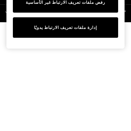
رفض ملفات تعريف الارتباط غير الأساسية
Linen Collection
Swimwear & Beachwear
حقوق الطبع والنشر محفوظة © لصالح 2026 Next General Trading LLC. مسجلة في
دبي. رقم الشركة 1202472
Tops & T-Shirts
Sandals & Sliders
إدارة ملفات تعريف الارتباط يدويًا
Jumpsuits & Playsuits
Shorts & Skirts
Sun Safe
Sun Hats & Caps
Sunglasses
Women's Holiday Shop
Women's Travel Styles
Dresses
Occasionwear
Linen Collection
Tops & T-Shirts
Cover Ups & Kaftans
Sandals
Swimwear
Jumpsuits & Playsuits