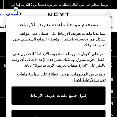
توصيل مجاني في اليوم التالي للطلبات التي تزيد قيمتها عن 280درهم إماراتي*
An error occurred on client
نحن نقوم بدفع جميع الرسوم
0
شبكاتنا الاجتماعية
يستخدم موقعنا ملفات تعريف الارتباط
متجر العطلات
ملابس مدرسية
البنات
الأولاد
البيبي
النس
تساعدنا ملفات تعريف الارتباط على ضمان عمل موقعنا
بشكل آمن وتحسينه باستمرار وإضفاء الطابع الشخصي على
HOLIDAY SHOP
تجربة تسوقك.‏
حسابي
Holiday Shop
قم بتسجيل الدخول إلى حسابك
Modest Holiday Outfits
انقر على "قبول جميع ملفات تعريف الارتباط" للحصول على
Sunset Styles
أفضل تجربة تسوق. ويمكنك تغيير هذه الإعدادات في أي وقت
اختر اللغة
Summer Nightwear
En
Ar
بالنقر على "إدارة ملفات تعريف الارتباط يدويًا" أدناه.
العربية
Occasionwear
ولمزيد من المعلومات، يرجى الاطلاع على
سياسة ملفات
Girls
المساعدة
تعريف الارتباط لدينا
.
Girls' Holiday Shop
Girls' Travel Styles
الخصوصية والحقوق القانونية
Sunset Styles
قبول جميع ملفات تعريف الارتباط
Dresses
الأقسام
Occasionwear
Sets & Outfits
خدمات أخرى