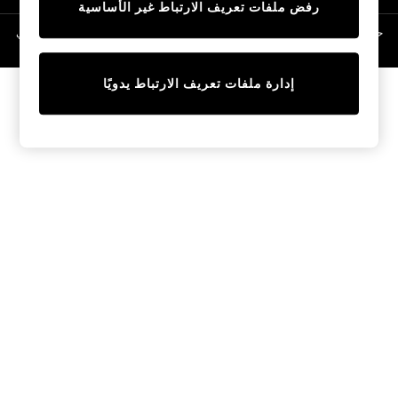
رفض ملفات تعريف الارتباط غير الأساسية
Linen Collection
Swimwear & Beachwear
حقوق الطبع والنشر محفوظة © لصالح 2026 Next General Trading LLC. مسجلة في
دبي. رقم الشركة 1202472
Tops & T-Shirts
Sandals & Sliders
إدارة ملفات تعريف الارتباط يدويًا
Jumpsuits & Playsuits
Shorts & Skirts
Sun Safe
Sun Hats & Caps
Sunglasses
Women's Holiday Shop
Women's Travel Styles
Dresses
Occasionwear
Linen Collection
Tops & T-Shirts
Cover Ups & Kaftans
Sandals
Swimwear
Jumpsuits & Playsuits