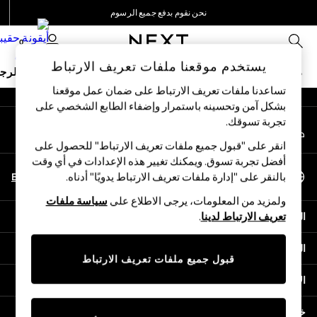
نحن نقوم بدفع جميع الرسوم
An error occurred on client
نحن نقبل
0
شبكاتنا الاجتماعية
يستخدم موقعنا ملفات تعريف الارتباط
ملابس مدرسية
البنات
الأولاد
البيبي
النساء
الرج
تساعدنا ملفات تعريف الارتباط على ضمان عمل موقعنا
بشكل آمن وتحسينه باستمرار وإضفاء الطابع الشخصي على
HOLIDAY SHOP
تجربة تسوقك.‏
حسابي
Holiday Shop
قم بتسجيل الدخول إلى حسابك
Modest Holiday Outfits
انقر على "قبول جميع ملفات تعريف الارتباط" للحصول على
Sunset Styles
أفضل تجربة تسوق. ويمكنك تغيير هذه الإعدادات في أي وقت
اختر اللغة
Summer Nightwear
En
Ar
بالنقر على "إدارة ملفات تعريف الارتباط يدويًا" أدناه.
العربية
Occasionwear
ولمزيد من المعلومات، يرجى الاطلاع على
سياسة ملفات
Girls
المساعدة
تعريف الارتباط لدينا
.
Girls' Holiday Shop
Girls' Travel Styles
الخصوصية والحقوق القانونية
Sunset Styles
قبول جميع ملفات تعريف الارتباط
Dresses
الأقسام
Occasionwear
Sets & Outfits
خدمات أخرى