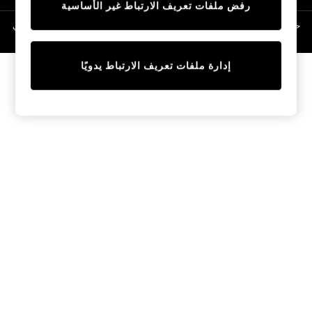
رفض ملفات تعريف الارتباط غير الأساسية
Linen Collection
Swimwear & Beachwear
حقوق الطبع والنشر محفوظة © لصالح 2026 Next General Trading LLC. مسجلة في
دبي. رقم الشركة 1202472
Tops & T-Shirts
Sandals & Sliders
إدارة ملفات تعريف الارتباط يدويًا
Jumpsuits & Playsuits
Shorts & Skirts
Sun Safe
Sun Hats & Caps
Sunglasses
Women's Holiday Shop
Women's Travel Styles
Dresses
Occasionwear
Linen Collection
Tops & T-Shirts
Cover Ups & Kaftans
Sandals
Swimwear
Jumpsuits & Playsuits