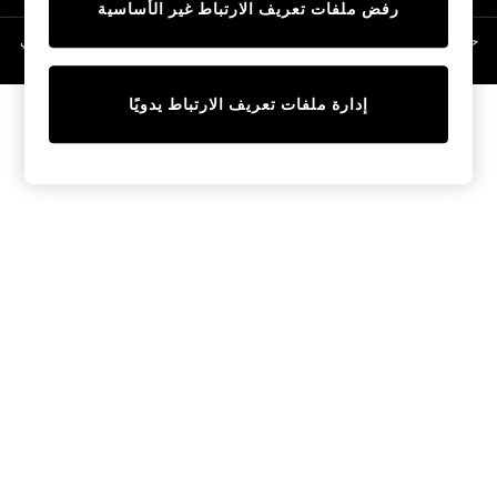
رفض ملفات تعريف الارتباط غير الأساسية
Linen Collection
Swimwear & Beachwear
حقوق الطبع والنشر محفوظة © لصالح 2026 Next General Trading LLC. مسجلة في
دبي. رقم الشركة 1202472
Tops & T-Shirts
Sandals & Sliders
إدارة ملفات تعريف الارتباط يدويًا
Jumpsuits & Playsuits
Shorts & Skirts
Sun Safe
Sun Hats & Caps
Sunglasses
Women's Holiday Shop
Women's Travel Styles
Dresses
Occasionwear
Linen Collection
Tops & T-Shirts
Cover Ups & Kaftans
Sandals
Swimwear
Jumpsuits & Playsuits