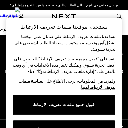
توصيل مجاني في اليوم التالي للطلبات التي تزيد قيمتها عن 280درهم إماراتي*
An error occurred on client
نحن نقوم بدفع جميع الرسوم
0
شبكاتنا الاجتماعية
يستخدم موقعنا ملفات تعريف الارتباط
ملابس مدرسية
البنات
الأولاد
البيبي
النساء
الرج
تساعدنا ملفات تعريف الارتباط على ضمان عمل موقعنا
بشكل آمن وتحسينه باستمرار وإضفاء الطابع الشخصي على
HOLIDAY SHOP
تجربة تسوقك.‏
حسابي
Holiday Shop
قم بتسجيل الدخول إلى حسابك
Modest Holiday Outfits
انقر على "قبول جميع ملفات تعريف الارتباط" للحصول على
Sunset Styles
أفضل تجربة تسوق. ويمكنك تغيير هذه الإعدادات في أي وقت
اختر اللغة
Summer Nightwear
En
Ar
بالنقر على "إدارة ملفات تعريف الارتباط يدويًا" أدناه.
العربية
Occasionwear
ولمزيد من المعلومات، يرجى الاطلاع على
سياسة ملفات
Girls
المساعدة
تعريف الارتباط لدينا
.
Girls' Holiday Shop
Girls' Travel Styles
الخصوصية والحقوق القانونية
Sunset Styles
قبول جميع ملفات تعريف الارتباط
Dresses
الأقسام
Occasionwear
Sets & Outfits
خدمات أخرى