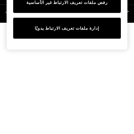
رفض ملفات تعريف الارتباط غير الأساسية
Linen Collection
Swimwear & Beachwear
حقوق الطبع والنشر محفوظة © لصالح 2026 Next General Trading LLC. مسجلة في
دبي. رقم الشركة 1202472
Tops & T-Shirts
Sandals & Sliders
إدارة ملفات تعريف الارتباط يدويًا
Jumpsuits & Playsuits
Shorts & Skirts
Sun Safe
Sun Hats & Caps
Sunglasses
Women's Holiday Shop
Women's Travel Styles
Dresses
Occasionwear
Linen Collection
Tops & T-Shirts
Cover Ups & Kaftans
Sandals
Swimwear
Jumpsuits & Playsuits