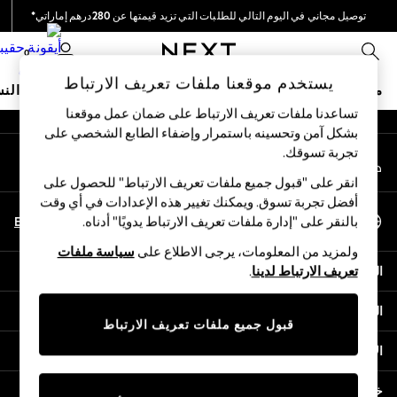
توصيل مجاني في اليوم التالي للطلبات التي تزيد قيمتها عن 280درهم إماراتي*
An error occurred on client
نحن نقوم بدفع جميع الرسوم
0
شبكاتنا الاجتماعية
يستخدم موقعنا ملفات تعريف الارتباط
متجر العطلات
ملابس مدرسية
البنات
الأولاد
البيبي
النس
تساعدنا ملفات تعريف الارتباط على ضمان عمل موقعنا
بشكل آمن وتحسينه باستمرار وإضفاء الطابع الشخصي على
HOLIDAY SHOP
تجربة تسوقك.‏
حسابي
Holiday Shop
قم بتسجيل الدخول إلى حسابك
Modest Holiday Outfits
انقر على "قبول جميع ملفات تعريف الارتباط" للحصول على
Sunset Styles
أفضل تجربة تسوق. ويمكنك تغيير هذه الإعدادات في أي وقت
اختر اللغة
Summer Nightwear
En
Ar
بالنقر على "إدارة ملفات تعريف الارتباط يدويًا" أدناه.
العربية
Occasionwear
ولمزيد من المعلومات، يرجى الاطلاع على
سياسة ملفات
Girls
المساعدة
تعريف الارتباط لدينا
.
Girls' Holiday Shop
Girls' Travel Styles
الخصوصية والحقوق القانونية
Sunset Styles
قبول جميع ملفات تعريف الارتباط
Dresses
الأقسام
Occasionwear
Sets & Outfits
خدمات أخرى