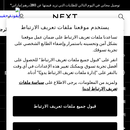
توصيل مجاني في اليوم التالي للطلبات التي تزيد قيمتها عن 280درهم إماراتي*
An error occurred on client
نحن نقوم بدفع جميع الرسوم
0
شبكاتنا الاجتماعية
يستخدم موقعنا ملفات تعريف الارتباط
ملابس مدرسية
البنات
الأولاد
البيبي
النساء
الرج
تساعدنا ملفات تعريف الارتباط على ضمان عمل موقعنا
بشكل آمن وتحسينه باستمرار وإضفاء الطابع الشخصي على
HOLIDAY SHOP
تجربة تسوقك.‏
حسابي
Holiday Shop
قم بتسجيل الدخول إلى حسابك
Modest Holiday Outfits
انقر على "قبول جميع ملفات تعريف الارتباط" للحصول على
Sunset Styles
أفضل تجربة تسوق. ويمكنك تغيير هذه الإعدادات في أي وقت
اختر اللغة
Summer Nightwear
En
Ar
بالنقر على "إدارة ملفات تعريف الارتباط يدويًا" أدناه.
العربية
Occasionwear
ولمزيد من المعلومات، يرجى الاطلاع على
سياسة ملفات
Girls
المساعدة
تعريف الارتباط لدينا
.
Girls' Holiday Shop
Girls' Travel Styles
الخصوصية والحقوق القانونية
Sunset Styles
قبول جميع ملفات تعريف الارتباط
Dresses
الأقسام
Occasionwear
Sets & Outfits
خدمات أخرى