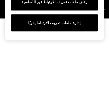
رفض ملفات تعريف الارتباط غير الأساسية
Linen Collection
Swimwear & Beachwear
حقوق الطبع والنشر محفوظة © لصالح 2026 Next General Trading LLC. مسجلة في
دبي. رقم الشركة 1202472
Tops & T-Shirts
Sandals & Sliders
إدارة ملفات تعريف الارتباط يدويًا
Jumpsuits & Playsuits
Shorts & Skirts
Sun Safe
Sun Hats & Caps
Sunglasses
Women's Holiday Shop
Women's Travel Styles
Dresses
Occasionwear
Linen Collection
Tops & T-Shirts
Cover Ups & Kaftans
Sandals
Swimwear
Jumpsuits & Playsuits