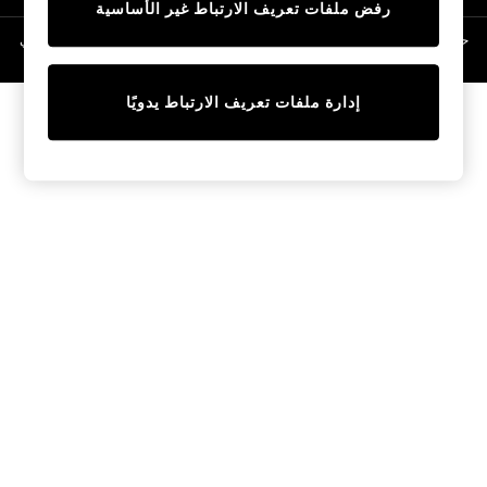
رفض ملفات تعريف الارتباط غير الأساسية
Linen Collection
Swimwear & Beachwear
حقوق الطبع والنشر محفوظة © لصالح 2026 Next General Trading LLC. مسجلة في
دبي. رقم الشركة 1202472
Tops & T-Shirts
Sandals & Sliders
إدارة ملفات تعريف الارتباط يدويًا
Jumpsuits & Playsuits
Shorts & Skirts
Sun Safe
Sun Hats & Caps
Sunglasses
Women's Holiday Shop
Women's Travel Styles
Dresses
Occasionwear
Linen Collection
Tops & T-Shirts
Cover Ups & Kaftans
Sandals
Swimwear
Jumpsuits & Playsuits