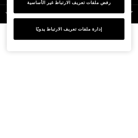
رفض ملفات تعريف الارتباط غير الأساسية
Linen Collection
Swimwear & Beachwear
حقوق الطبع والنشر محفوظة © لصالح 2026 Next General Trading LLC. مسجلة في
دبي. رقم الشركة 1202472
Tops & T-Shirts
Sandals & Sliders
إدارة ملفات تعريف الارتباط يدويًا
Jumpsuits & Playsuits
Shorts & Skirts
Sun Safe
Sun Hats & Caps
Sunglasses
Women's Holiday Shop
Women's Travel Styles
Dresses
Occasionwear
Linen Collection
Tops & T-Shirts
Cover Ups & Kaftans
Sandals
Swimwear
Jumpsuits & Playsuits