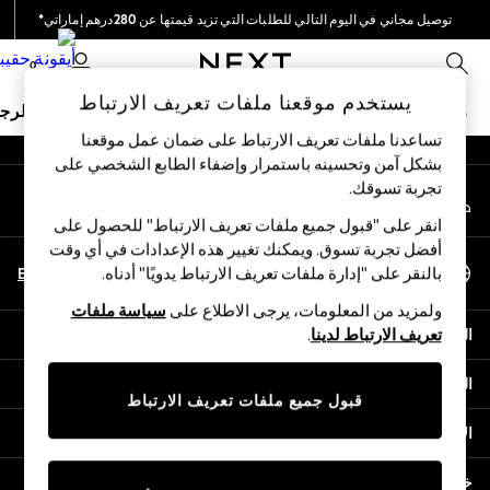
توصيل مجاني في اليوم التالي للطلبات التي تزيد قيمتها عن 280درهم إماراتي*
An error occurred on client
نحن نقوم بدفع جميع الرسوم
0
شبكاتنا الاجتماعية
يستخدم موقعنا ملفات تعريف الارتباط
ملابس مدرسية
البنات
الأولاد
البيبي
النساء
الرج
تساعدنا ملفات تعريف الارتباط على ضمان عمل موقعنا
بشكل آمن وتحسينه باستمرار وإضفاء الطابع الشخصي على
HOLIDAY SHOP
تجربة تسوقك.‏
حسابي
Holiday Shop
قم بتسجيل الدخول إلى حسابك
Modest Holiday Outfits
انقر على "قبول جميع ملفات تعريف الارتباط" للحصول على
Sunset Styles
أفضل تجربة تسوق. ويمكنك تغيير هذه الإعدادات في أي وقت
اختر اللغة
Summer Nightwear
En
Ar
بالنقر على "إدارة ملفات تعريف الارتباط يدويًا" أدناه.
العربية
Occasionwear
ولمزيد من المعلومات، يرجى الاطلاع على
سياسة ملفات
Girls
المساعدة
تعريف الارتباط لدينا
.
Girls' Holiday Shop
Girls' Travel Styles
الخصوصية والحقوق القانونية
Sunset Styles
قبول جميع ملفات تعريف الارتباط
Dresses
الأقسام
Occasionwear
Sets & Outfits
خدمات أخرى