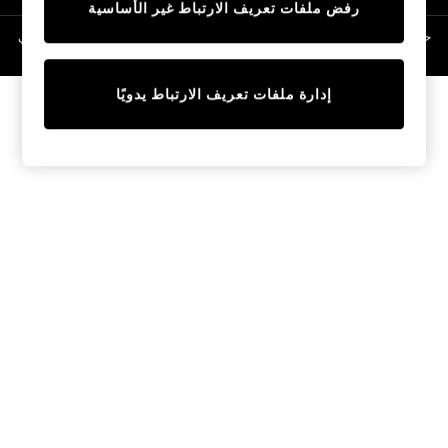
رفض ملفات تعريف الارتباط غير الأساسية
Linen Collection
Swimwear & Beachwear
حقوق الطبع والنشر محفوظة © لصالح 2026 Next General Trading LLC. مسجلة في
دبي. رقم الشركة 1202472
Tops & T-Shirts
Sandals & Sliders
إدارة ملفات تعريف الارتباط يدويًا
Jumpsuits & Playsuits
Shorts & Skirts
Sun Safe
Sun Hats & Caps
Sunglasses
Women's Holiday Shop
Women's Travel Styles
Dresses
Occasionwear
Linen Collection
Tops & T-Shirts
Cover Ups & Kaftans
Sandals
Swimwear
Jumpsuits & Playsuits