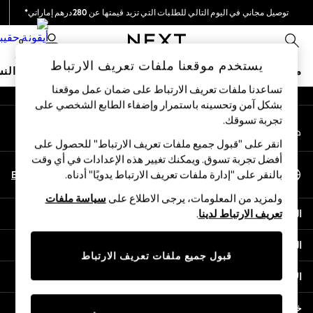
توصيل مجاني في اليوم التالي للطلبات التي تزيد قيمتها عن 280درهم إماراتي*
An error occurred on client
نحن نقوم بدفع جميع الرسوم
0
شبكاتنا الاجتماعية
يستخدم موقعنا ملفات تعريف الارتباط
متجر العطلات
ملابس مدرسية
البنات
الأولاد
البيبي
النس
تساعدنا ملفات تعريف الارتباط على ضمان عمل موقعنا
بشكل آمن وتحسينه باستمرار وإضفاء الطابع الشخصي على
HOLIDAY SHOP
تجربة تسوقك.‏
حسابي
Holiday Shop
قم بتسجيل الدخول إلى حسابك
Modest Holiday Outfits
انقر على "قبول جميع ملفات تعريف الارتباط" للحصول على
Sunset Styles
أفضل تجربة تسوق. ويمكنك تغيير هذه الإعدادات في أي وقت
اختر اللغة
Summer Nightwear
En
Ar
بالنقر على "إدارة ملفات تعريف الارتباط يدويًا" أدناه.
العربية
Occasionwear
ولمزيد من المعلومات، يرجى الاطلاع على
سياسة ملفات
Girls
المساعدة
تعريف الارتباط لدينا
.
Girls' Holiday Shop
Girls' Travel Styles
الخصوصية والحقوق القانونية
Sunset Styles
قبول جميع ملفات تعريف الارتباط
Dresses
الأقسام
Occasionwear
Sets & Outfits
خدمات أخرى