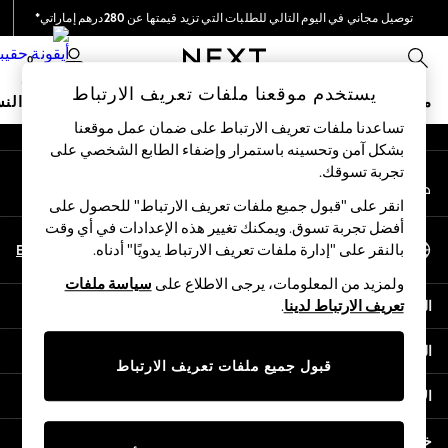
توصيل مجاني في اليوم التالي للطلبات التي تزيد قيمتها عن 280درهم إماراتي*
An error occurred on client
نحن نقوم بدفع جميع الرسوم
0
شبكاتنا الاجتماعية
يستخدم موقعنا ملفات تعريف الارتباط
متجر العطلات
ملابس مدرسية
البنات
الأولاد
البيبي
النس
تساعدنا ملفات تعريف الارتباط على ضمان عمل موقعنا
بشكل آمن وتحسينه باستمرار وإضفاء الطابع الشخصي على
HOLIDAY SHOP
تجربة تسوقك.‏
حسابي
Holiday Shop
قم بتسجيل الدخول إلى حسابك
Modest Holiday Outfits
انقر على "قبول جميع ملفات تعريف الارتباط" للحصول على
Sunset Styles
أفضل تجربة تسوق. ويمكنك تغيير هذه الإعدادات في أي وقت
اختر اللغة
Summer Nightwear
En
Ar
بالنقر على "إدارة ملفات تعريف الارتباط يدويًا" أدناه.
العربية
Occasionwear
ولمزيد من المعلومات، يرجى الاطلاع على
سياسة ملفات
Girls
المساعدة
تعريف الارتباط لدينا
.
Girls' Holiday Shop
Girls' Travel Styles
الخصوصية والحقوق القانونية
Sunset Styles
قبول جميع ملفات تعريف الارتباط
Dresses
الأقسام
Occasionwear
Sets & Outfits
خدمات أخرى