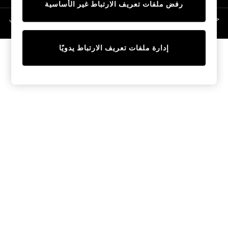
رفض ملفات تعريف الارتباط غير الأساسية
Linen Collection
Swimwear & Beachwear
حقوق الطبع والنشر محفوظة © لصالح 2026 Next General Trading LLC. مسجلة في
دبي. رقم الشركة 1202472
Tops & T-Shirts
Sandals & Sliders
إدارة ملفات تعريف الارتباط يدويًا
Jumpsuits & Playsuits
Shorts & Skirts
Sun Safe
Sun Hats & Caps
Sunglasses
Women's Holiday Shop
Women's Travel Styles
Dresses
Occasionwear
Linen Collection
Tops & T-Shirts
Cover Ups & Kaftans
Sandals
Swimwear
Jumpsuits & Playsuits