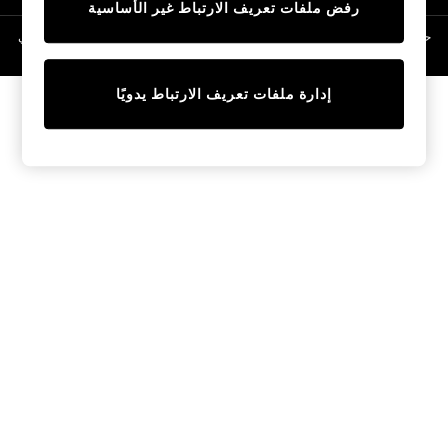
رفض ملفات تعريف الارتباط غير الأساسية
Linen Collection
Swimwear & Beachwear
حقوق الطبع والنشر محفوظة © لصالح 2026 Next General Trading LLC. مسجلة في
دبي. رقم الشركة 1202472
Tops & T-Shirts
Sandals & Sliders
إدارة ملفات تعريف الارتباط يدويًا
Jumpsuits & Playsuits
Shorts & Skirts
Sun Safe
Sun Hats & Caps
Sunglasses
Women's Holiday Shop
Women's Travel Styles
Dresses
Occasionwear
Linen Collection
Tops & T-Shirts
Cover Ups & Kaftans
Sandals
Swimwear
Jumpsuits & Playsuits