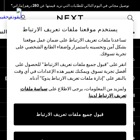
توصيل مجاني في اليوم التالي للطلبات التي تزيد قيمتها عن 280درهم إماراتي*
An error occurred on client
نحن نقوم بدفع جميع الرسوم
0
شبكاتنا الاجتماعية
يستخدم موقعنا ملفات تعريف الارتباط
متجر العطلات
ملابس مدرسية
البنات
الأولاد
البيبي
النس
تساعدنا ملفات تعريف الارتباط على ضمان عمل موقعنا
بشكل آمن وتحسينه باستمرار وإضفاء الطابع الشخصي على
HOLIDAY SHOP
تجربة تسوقك.‏
حسابي
Holiday Shop
قم بتسجيل الدخول إلى حسابك
Modest Holiday Outfits
انقر على "قبول جميع ملفات تعريف الارتباط" للحصول على
Sunset Styles
أفضل تجربة تسوق. ويمكنك تغيير هذه الإعدادات في أي وقت
اختر اللغة
Summer Nightwear
En
Ar
بالنقر على "إدارة ملفات تعريف الارتباط يدويًا" أدناه.
العربية
Occasionwear
ولمزيد من المعلومات، يرجى الاطلاع على
سياسة ملفات
Girls
المساعدة
تعريف الارتباط لدينا
.
Girls' Holiday Shop
Girls' Travel Styles
الخصوصية والحقوق القانونية
Sunset Styles
قبول جميع ملفات تعريف الارتباط
Dresses
الأقسام
Occasionwear
Sets & Outfits
خدمات أخرى