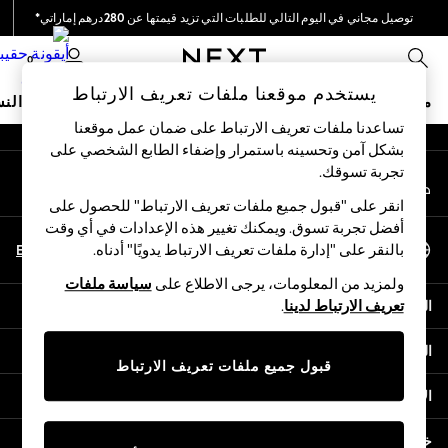
توصيل مجاني في اليوم التالي للطلبات التي تزيد قيمتها عن 280درهم إماراتي*
An error occurred on client
نحن نقوم بدفع جميع الرسوم
0
شبكاتنا الاجتماعية
يستخدم موقعنا ملفات تعريف الارتباط
متجر العطلات
ملابس مدرسية
البنات
الأولاد
البيبي
النس
تساعدنا ملفات تعريف الارتباط على ضمان عمل موقعنا
بشكل آمن وتحسينه باستمرار وإضفاء الطابع الشخصي على
HOLIDAY SHOP
تجربة تسوقك.‏
حسابي
Holiday Shop
قم بتسجيل الدخول إلى حسابك
Modest Holiday Outfits
انقر على "قبول جميع ملفات تعريف الارتباط" للحصول على
Sunset Styles
أفضل تجربة تسوق. ويمكنك تغيير هذه الإعدادات في أي وقت
اختر اللغة
Summer Nightwear
En
Ar
بالنقر على "إدارة ملفات تعريف الارتباط يدويًا" أدناه.
العربية
Occasionwear
ولمزيد من المعلومات، يرجى الاطلاع على
سياسة ملفات
Girls
المساعدة
تعريف الارتباط لدينا
.
Girls' Holiday Shop
Girls' Travel Styles
الخصوصية والحقوق القانونية
Sunset Styles
قبول جميع ملفات تعريف الارتباط
Dresses
الأقسام
Occasionwear
Sets & Outfits
خدمات أخرى