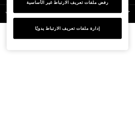
رفض ملفات تعريف الارتباط غير الأساسية
Linen Collection
Swimwear & Beachwear
حقوق الطبع والنشر محفوظة © لصالح 2026 Next General Trading LLC. مسجلة في
دبي. رقم الشركة 1202472
Tops & T-Shirts
Sandals & Sliders
إدارة ملفات تعريف الارتباط يدويًا
Jumpsuits & Playsuits
Shorts & Skirts
Sun Safe
Sun Hats & Caps
Sunglasses
Women's Holiday Shop
Women's Travel Styles
Dresses
Occasionwear
Linen Collection
Tops & T-Shirts
Cover Ups & Kaftans
Sandals
Swimwear
Jumpsuits & Playsuits