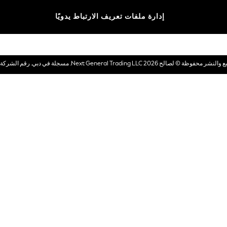
الماركات
إدارة ملفات تعريف الارتباط يدويًا
بطاقات هدايا إلكترونية
© لصالح 2026 Next General Trading LLC. مسجلة في دبي. رقم الشركة 1202472