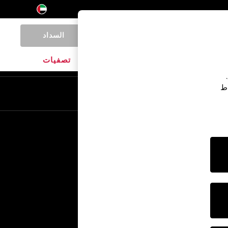
السداد
0
المنتجات المنزلية
الماركات
تصفيات
اط
En
Ar
خدمات أخرى
الإعلام والصحافة
الشركة
وظائف NEXT
برنامج الشركاء الخاص بنا