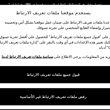
توصيل مجاني في اليوم التالي للطلبات التي تزيد قيمتها عن 280درهم إماراتي*
يستخدم موقعنا ملفات تعريف الارتباط
نحن نقوم بدفع جميع الرسوم
شبكاتنا الاجتماعية
دنا ملفات تعريف الارتباط على ضمان عمل موقعنا بشكل آمن وتحسينه
مرار وإضفاء الطابع الشخصي على تجربة تسوقك.‏
الأولاد
البيبي
النساء
الرجال
 على "قبول جميع ملفات تعريف الارتباط" للحصول على أفضل تجربة تسوق.
نك تغيير هذه الإعدادات في أي وقت بالنقر على "إدارة ملفات تعريف الارتب
اختر اللغة
ا" أدناه.
العربية
يد من المعلومات، يرجى الاطلاع على
سياسة ملفات تعريف الارتباط لدينا
.
قوق القانونية
الأقسام
ية وملفات تعريف الارتباط
نسائي
قبول جميع ملفات تعريف الارتباط
كام
رجالي
عريف الارتباط بشكل فردي
الأولاد
البنات
رفض ملفات تعريف الارتباط غير الأساسية
المنتجات المنزلية
البيبي