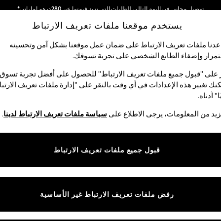
توصيل مجاني في اليوم التالي للطلبات التي تزيد قيمتها عن 280درهم إماراتي*
يستخدم موقعنا ملفات تعريف الارتباط
نحن نقوم بدفع جميع الرسوم
شبكاتنا الاجتماعية
دنا ملفات تعريف الارتباط على ضمان عمل موقعنا بشكل آمن وتحسينه
مرار وإضفاء الطابع الشخصي على تجربة تسوقك.‏
لبيبي
النساء
الرجال
متجر العطلات
 على "قبول جميع ملفات تعريف الارتباط" للحصول على أفضل تجربة تسوق.
نك تغيير هذه الإعدادات في أي وقت بالنقر على "إدارة ملفات تعريف الارتب
اختر اللغة
ا" أدناه.
العربية
يد من المعلومات، يرجى الاطلاع على
سياسة ملفات تعريف الارتباط لدينا
.
قوق القانونية
الأقسام
ية وملفات تعريف الارتباط
نسائي
قبول جميع ملفات تعريف الارتباط
كام
رجالي
عريف الارتباط بشكل فردي
الأولاد
البنات
رفض ملفات تعريف الارتباط غير الأساسية
المنتجات المنزلية
البيبي