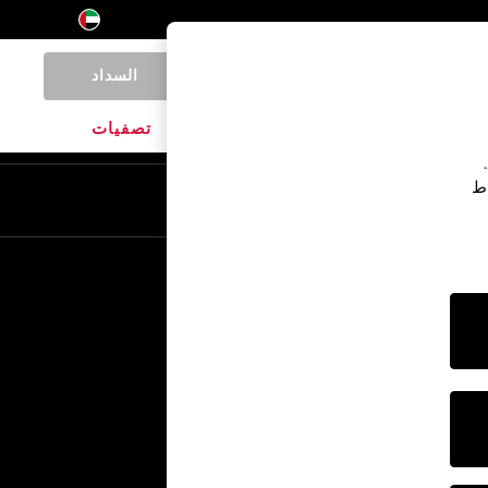
السداد
0
المنتجات المنزلية
الماركات
تصفيات
اط
En
Ar
خدمات أخرى
الإعلام والصحافة
الشركة
وظائف NEXT
برنامج الشركاء الخاص بنا