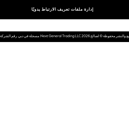
الماركات
إدارة ملفات تعريف الارتباط يدويًا
بطاقات هدايا إلكترونية
© لصالح 2026 Next General Trading LLC. مسجلة في دبي. رقم الشركة 1202472