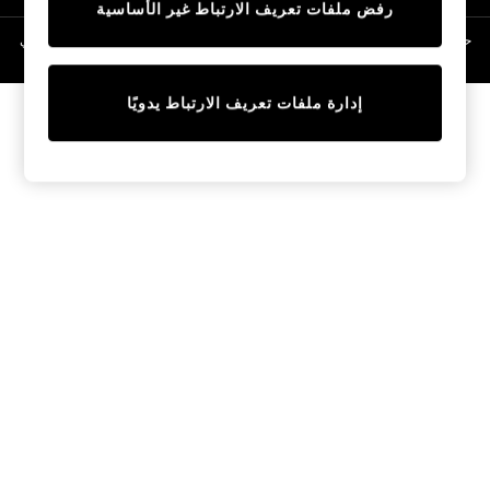
رفض ملفات تعريف الارتباط غير الأساسية
Linen Collection
Swimwear & Beachwear
حقوق الطبع والنشر محفوظة © لصالح 2026 Next General Trading LLC. مسجلة في
دبي. رقم الشركة 1202472
Tops & T-Shirts
Sandals & Sliders
إدارة ملفات تعريف الارتباط يدويًا
Jumpsuits & Playsuits
Shorts & Skirts
Sun Safe
Sun Hats & Caps
Sunglasses
Women's Holiday Shop
Women's Travel Styles
Dresses
Occasionwear
Linen Collection
Tops & T-Shirts
Cover Ups & Kaftans
Sandals
Swimwear
Jumpsuits & Playsuits