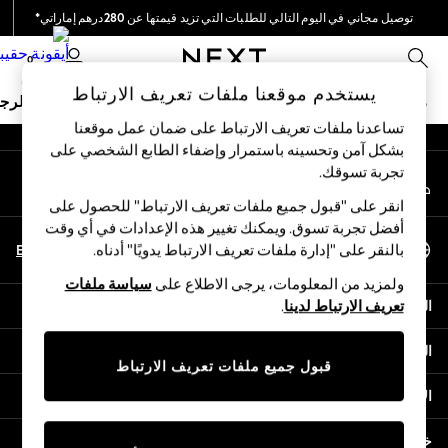
توصيل مجاني في اليوم التالي للطلبات التي تزيد قيمتها عن 280درهم إماراتي*
An error occurred on client
نحن نقوم بدفع جميع الرسوم
0
شبكاتنا الاجتماعية
يستخدم موقعنا ملفات تعريف الارتباط
ملابس مدرسية
البنات
الأولاد
البيبي
النساء
الرج
تساعدنا ملفات تعريف الارتباط على ضمان عمل موقعنا
بشكل آمن وتحسينه باستمرار وإضفاء الطابع الشخصي على
HOLIDAY SHOP
تجربة تسوقك.‏
حسابي
Holiday Shop
قم بتسجيل الدخول إلى حسابك
Modest Holiday Outfits
انقر على "قبول جميع ملفات تعريف الارتباط" للحصول على
Sunset Styles
أفضل تجربة تسوق. ويمكنك تغيير هذه الإعدادات في أي وقت
اختر اللغة
Summer Nightwear
En
Ar
بالنقر على "إدارة ملفات تعريف الارتباط يدويًا" أدناه.
العربية
Occasionwear
ولمزيد من المعلومات، يرجى الاطلاع على
سياسة ملفات
Girls
المساعدة
تعريف الارتباط لدينا
.
Girls' Holiday Shop
Girls' Travel Styles
الخصوصية والحقوق القانونية
Sunset Styles
قبول جميع ملفات تعريف الارتباط
Dresses
الأقسام
Occasionwear
Sets & Outfits
خدمات أخرى